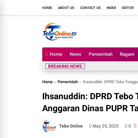
HOME
ABOUT US
CONTACT US
INDEX
EDITOR
Home
News
Pemerintah
Ragam
BREAKING NEWS
Home
Pemerintah
Ihsanuddin: DPRD Tebo Tunggu
Ihsanuddin: DPRD Tebo
Anggaran Dinas PUPR T
Tebo Online
May 25, 2025
0