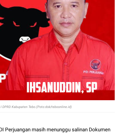
 I DPRD Kabupaten Tebo.(Poto:dok/teboonline.id)
 PDI Perjuangan masih menunggu salinan Dokumen