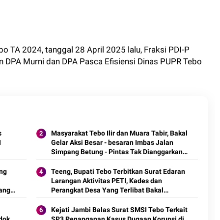
o TA 2024, tanggal 28 April 2025 lalu, Fraksi PDI-P
DPA Murni dan DPA Pasca Efisiensi Dinas PUPR Tebo
s
Masyarakat Tebo Ilir dan Muara Tabir, Bakal
I
Gelar Aksi Besar - besaran Imbas Jalan
Simpang Betung - Pintas Tak Dianggarkan
di 2027
ing
Teeng, Bupati Tebo Terbitkan Surat Edaran
Larangan Aktivitas PETI, Kades dan
dang
Perangkat Desa Yang Terlibat Bakal
Disanksi
Kejati Jambi Balas Surat SMSI Tebo Terkait
dok
SP3 Penanganan Kasus Dugaan Korupsi di