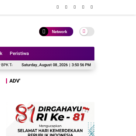
Network
ik
Peristiwa
2025
Akun FB Bang Haye Diduga Milik Kades Sungai Rambai, Bakal Dilaporka
Saturday
,
August
08
,
2026
|
3:50 58 PM
ADV'