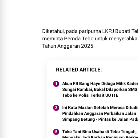
Diketahui, pada paripurna LKPJ Bupati Teb
meminta Pemda Tebo untuk menyerahkan 
Tahun Anggaran 2025.
RELATED ARTICLE
Akun FB Bang Haye Diduga Milik Kade
Sungai Rambai, Bakal Dilaporkan SMS
Tebo ke Polisi Terkait UU ITE
Ini Kata Mazlan Setelah Merasa Ditud
Pindahkan Anggaran Perbaikan Jalan
Simpang Betung - Pintas ke Jalan Pa
Lamo
Toko Tani Bina Usaha di Tebo Tengah,
Mengaku Jadi Korban Penipuan Berke