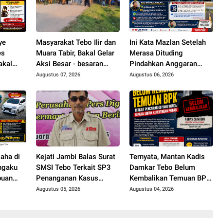
ye
Masyarakat Tebo Ilir dan
Ini Kata Mazlan Setelah
es
Muara Tabir, Bakal Gelar
Merasa Dituding
akal
Aksi Besar - besaran
Pindahkan Anggaran
Tebo ke
Imbas Jalan Simpang
Perbaikan Jalan Simpang
Augustus 07, 2026
Augustus 06, 2026
ITE
Betung - Pintas Tak
Betung - Pintas ke Jalan
Dianggarkan di 2027
Padang Lamo
aha di
Kejati Jambi Balas Surat
Ternyata, Mantan Kadis
ngaku
SMSI Tebo Terkait SP3
Damkar Tebo Belum
puan
Penanganan Kasus
Kembalikan Temuan BPK
anan
Dugaan Korupsi di
Terkait Pencairan GU
Augustus 05, 2026
Augustus 04, 2026
DPUPR Tebo Rp 2,1 M
yang Diduga Dipakai
untuk Kepentingan