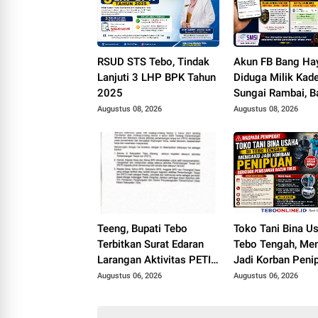
RSUD STS Tebo, Tindak
Akun FB Bang Ha
Lanjuti 3 LHP BPK Tahun
Diduga Milik Kad
2025
Sungai Rambai, B
Dilaporkan SMSI 
Augustus 08, 2026
Augustus 08, 2026
Polisi Terkait UU 
Teeng, Bupati Tebo
Toko Tani Bina Us
Terbitkan Surat Edaran
Tebo Tengah, Me
Larangan Aktivitas PETI,
Jadi Korban Peni
Kades dan Perangkat
Berkedok Pemes
Augustus 06, 2026
Augustus 06, 2026
Desa Yang Terlibat Bakal
Racun Tikus
Disanksi