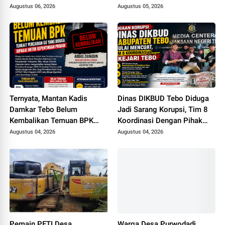
Pemesanan Racun Tikus
Korupsi di DPUPR Tebo Rp
Augustus 06, 2026
Augustus 05, 2026
2,1 M
Ternyata, Mantan Kadis
Dinas DIKBUD Tebo Diduga
Damkar Tebo Belum
Jadi Sarang Korupsi, Tim 8
Kembalikan Temuan BPK
Koordinasi Dengan Pihak
Terkait Pencairan GU yang
Kejari Tebo
Augustus 04, 2026
Augustus 04, 2026
Diduga Dipakai untuk
Kepentingan Pribadi
Pemain PETI Desa
Warga Desa Purwodadi