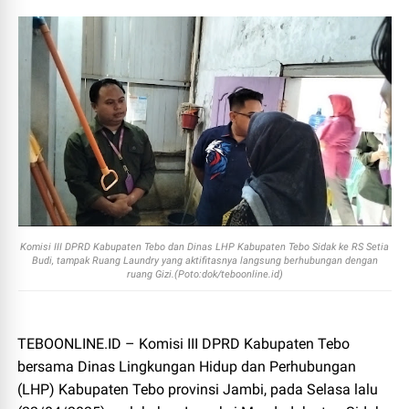
Komisi III DPRD Kabupaten Tebo dan Dinas LHP Kabupaten Tebo Sidak ke RS Setia
Budi, tampak Ruang Laundry yang aktifitasnya langsung berhubungan dengan
ruang Gizi.(Poto:dok/teboonline.id)
TEBOONLINE.ID – Komisi III DPRD Kabupaten Tebo
bersama Dinas Lingkungan Hidup dan Perhubungan
(LHP) Kabupaten Tebo provinsi Jambi, pada Selasa lalu