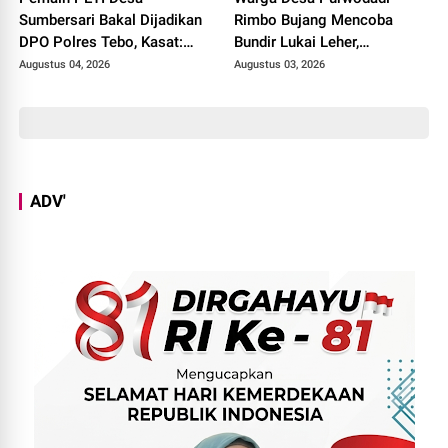
Sumbersari Bakal Dijadikan
Rimbo Bujang Mencoba
DPO Polres Tebo, Kasat:
Bundir Lukai Leher,
Karena Tak Pernah Penuhi
Sebelumnya Pernah Potong
Augustus 04, 2026
Augustus 03, 2026
Panggilan
Alat Kelamin Sendiri
ADV'