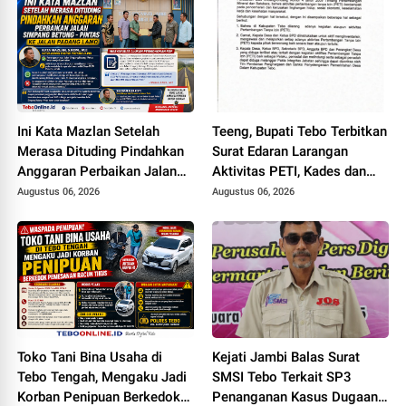
Ini Kata Mazlan Setelah
Teeng, Bupati Tebo Terbitkan
Merasa Dituding Pindahkan
Surat Edaran Larangan
Anggaran Perbaikan Jalan
Aktivitas PETI, Kades dan
Simpang Betung - Pintas ke
Perangkat Desa Yang
Augustus 06, 2026
Augustus 06, 2026
Jalan Padang Lamo
Terlibat Bakal Disanksi
Toko Tani Bina Usaha di
Kejati Jambi Balas Surat
Tebo Tengah, Mengaku Jadi
SMSI Tebo Terkait SP3
Korban Penipuan Berkedok
Penanganan Kasus Dugaan