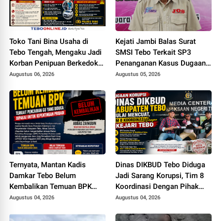
Toko Tani Bina Usaha di
Kejati Jambi Balas Surat
Tebo Tengah, Mengaku Jadi
SMSI Tebo Terkait SP3
Korban Penipuan Berkedok
Penanganan Kasus Dugaan
Pemesanan Racun Tikus
Korupsi di DPUPR Tebo Rp
Augustus 06, 2026
Augustus 05, 2026
2,1 M
Ternyata, Mantan Kadis
Dinas DIKBUD Tebo Diduga
Damkar Tebo Belum
Jadi Sarang Korupsi, Tim 8
Kembalikan Temuan BPK
Koordinasi Dengan Pihak
Terkait Pencairan GU yang
Kejari Tebo
Augustus 04, 2026
Augustus 04, 2026
Diduga Dipakai untuk
Kepentingan Pribadi