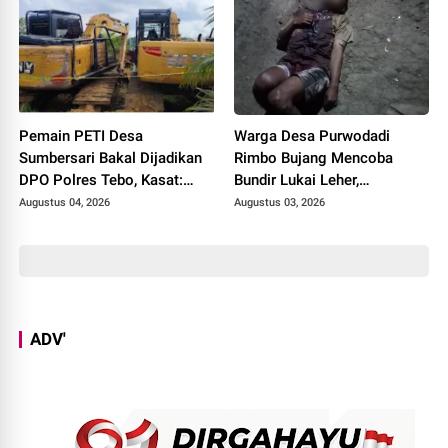
Pemain PETI Desa
Warga Desa Purwodadi
Sumbersari Bakal Dijadikan
Rimbo Bujang Mencoba
DPO Polres Tebo, Kasat:
Bundir Lukai Leher,
Karena Tak Pernah Penuhi
Sebelumnya Pernah Potong
Augustus 04, 2026
Augustus 03, 2026
Panggilan
Alat Kelamin Sendiri
ADV'