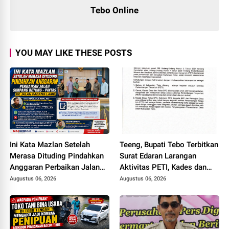
Tebo Online
YOU MAY LIKE THESE POSTS
Ini Kata Mazlan Setelah
Teeng, Bupati Tebo Terbitkan
Merasa Dituding Pindahkan
Surat Edaran Larangan
Anggaran Perbaikan Jalan
Aktivitas PETI, Kades dan
Simpang Betung - Pintas ke
Perangkat Desa Yang
Augustus 06, 2026
Augustus 06, 2026
Jalan Padang Lamo
Terlibat Bakal Disanksi