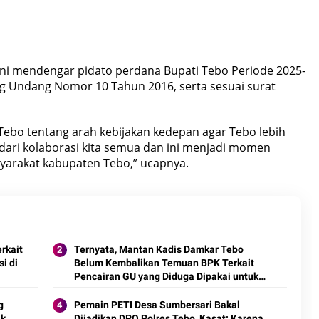
ni mendengar pidato perdana Bupati Tebo Periode 2025-
g Undang Nomor 10 Tahun 2016, serta sesuai surat
 Tebo tentang arah kebijakan kedepan agar Tebo lebih
 dari kolaborasi kita semua dan ini menjadi momen
syarakat kabupaten Tebo,” ucapnya.
rkait
Ternyata, Mantan Kadis Damkar Tebo
i di
Belum Kembalikan Temuan BPK Terkait
Pencairan GU yang Diduga Dipakai untuk
Kepentingan Pribadi
g
Pemain PETI Desa Sumbersari Bakal
ak
Dijadikan DPO Polres Tebo, Kasat: Karena