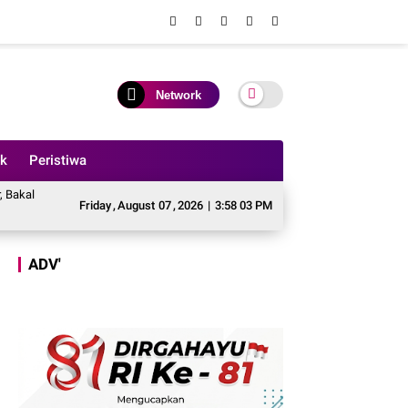
Network
ik
Peristiwa
Aksi Besar - besaran Imbas Jalan Simpang Betung - Pintas Tak Dianggarkan di 2
Friday
,
August
07
,
2026
|
3:58 05 PM
ADV'