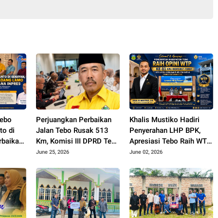
Tebo
Perjuangkan Perbaikan
Khalis Mustiko Hadiri
to di
Jalan Tebo Rusak 513
Penyerahan LHP BPK,
rbaikan
Km, Komisi III DPRD Tebo
Apresiasi Tebo Raih WTP
mo Rp70
Datangi Kemen PU
ke 11
June 25, 2026
June 02, 2026
na