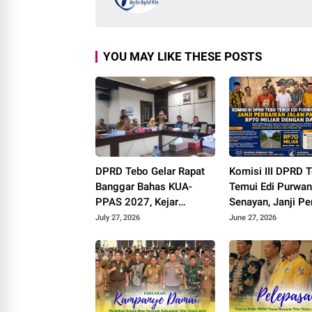
YOU MAY LIKE THESE POSTS
DPRD Tebo Gelar Rapat
Komisi III DPRD 
Banggar Bahas KUA-
Temui Edi Purwan
PPAS 2027, Kejar
Senayan, Janji Pe
Tambahan PAD dan DBH
Jalan Padang la
July 27, 2026
June 27, 2026
Sawit
Miliar dengan Da
Inpres