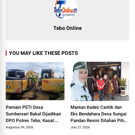
Tebo Online
YOU MAY LIKE THESE POSTS
Pemain PETI Desa
Mantan Kades Cantik dan
Sumbersari Bakal Dijadikan
Eks Bendahara Desa Sungai
DPO Polres Tebo, Kasat:
Pandan Resmi Ditahan Pihak
Karena Tak Pernah Penuhi
Kejari Tebo Terkait Dugaan
Augustus 04, 2026
July 27, 2026
Panggilan
Korupsi APBDes