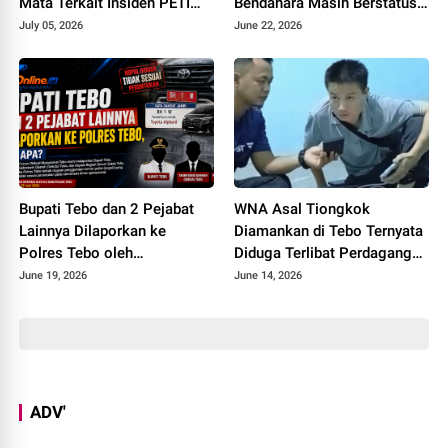
Mata Terkait Insiden PETI
Bendahara Masih Berstatus
Maut Yang Tewaskan Warga
Saksi, Padahal Sudah Sita Rp
July 05, 2026
June 22, 2026
Rimbo Bujang
245 Juta
Bupati Tebo dan 2 Pejabat
WNA Asal Tiongkok
Lainnya Dilaporkan ke
Diamankan di Tebo Ternyata
Polres Tebo oleh
Diduga Terlibat Perdagangan
Masyarakatnya, Ada Apa
Orang, Datang ke Tebo
June 19, 2026
June 14, 2026
Perantara Teman
Perempuannya
ADV'