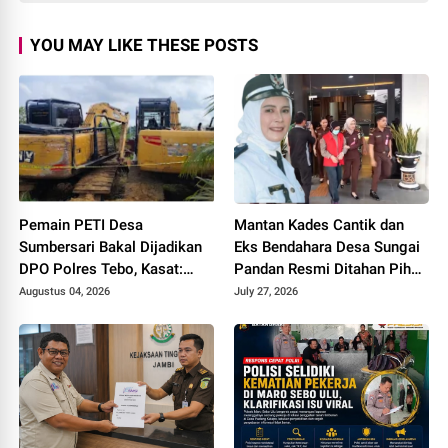
YOU MAY LIKE THESE POSTS
Pemain PETI Desa
Mantan Kades Cantik dan
Sumbersari Bakal Dijadikan
Eks Bendahara Desa Sungai
DPO Polres Tebo, Kasat:
Pandan Resmi Ditahan Pihak
Karena Tak Pernah Penuhi
Kejari Tebo Terkait Dugaan
Augustus 04, 2026
July 27, 2026
Panggilan
Korupsi APBDes