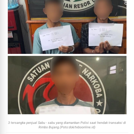
3 tersangka penjual Sabu - sabu yang diamankan Polisi saat hendak transaksi di
Rimbo Bujang.(Poto:dok/teboonline.id)