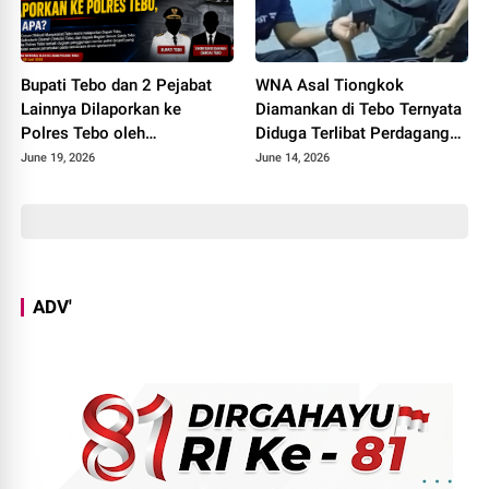
Bupati Tebo dan 2 Pejabat
WNA Asal Tiongkok
Lainnya Dilaporkan ke
Diamankan di Tebo Ternyata
Polres Tebo oleh
Diduga Terlibat Perdagangan
Masyarakatnya, Ada Apa
Orang, Datang ke Tebo
June 19, 2026
June 14, 2026
Perantara Teman
Perempuannya
ADV'