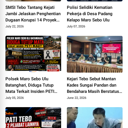
SMSI Tebo Tantang Kejati
Polisi Selidiki Kematian
Jambi Jelaskan Penghentian
Pekerja di Desa Padang
Dugaan Korupsi 14 Proyek
Kelapo Maro Sebo Ulu
DPUPR Tebo
July 22, 2026
July 07, 2026
Polsek Maro Sebo Ulu
Kejari Tebo Sebut Mantan
Batanghari, Diduga Tutup
Kades Sungai Pandan dan
Mata Terkait Insiden PETI
Bendahara Masih Berstatus
Maut Yang Tewaskan Warga
Saksi, Padahal Sudah Sita Rp
July 05, 2026
June 22, 2026
Rimbo Bujang
245 Juta