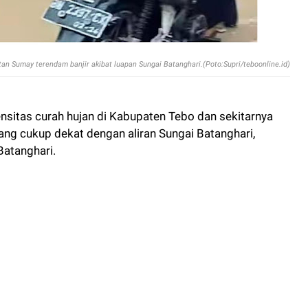
 Sumay terendam banjir akibat luapan Sungai Batanghari.(Poto:Supri/teboonline.id)
nsitas curah hujan di Kabupaten Tebo dan sekitarnya
ang cukup dekat dengan aliran Sungai Batanghari,
Batanghari.