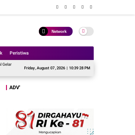
Network
ik
Peristiwa
sar - besaran Imbas Jalan Simpang Betung - Pintas Tak Dianggarkan di 2027
Friday
,
August
07
,
2026
|
10:39 30 PM
ADV'