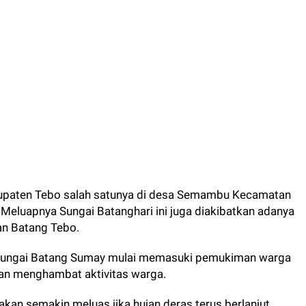
abupaten Tebo salah satunya di desa Semambu Kecamatan
Meluapnya Sungai Batanghari ini juga diakibatkan adanya
an Batang Tebo.
ri Sungai Batang Sumay mulai memasuki pemukiman warga
an menghambat aktivitas warga.
akan semakin meluas jika hujan deras terus berlanjut.