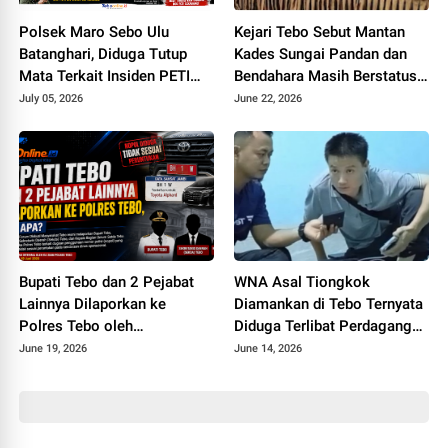
Polsek Maro Sebo Ulu
Kejari Tebo Sebut Mantan
Batanghari, Diduga Tutup
Kades Sungai Pandan dan
Mata Terkait Insiden PETI
Bendahara Masih Berstatus
Maut Yang Tewaskan Warga
Saksi, Padahal Sudah Sita Rp
July 05, 2026
June 22, 2026
Rimbo Bujang
245 Juta
Bupati Tebo dan 2 Pejabat
WNA Asal Tiongkok
Lainnya Dilaporkan ke
Diamankan di Tebo Ternyata
Polres Tebo oleh
Diduga Terlibat Perdagangan
Masyarakatnya, Ada Apa
Orang, Datang ke Tebo
June 19, 2026
June 14, 2026
Perantara Teman
Perempuannya