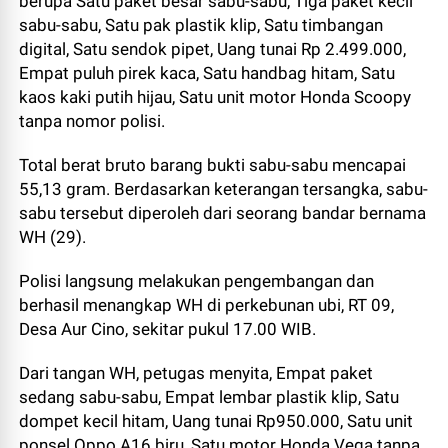
berupa Satu paket besar sabu-sabu, Tiga paket kecil
sabu-sabu, Satu pak plastik klip, Satu timbangan
digital, Satu sendok pipet, Uang tunai Rp 2.499.000,
Empat puluh pirek kaca, Satu handbag hitam, Satu
kaos kaki putih hijau, Satu unit motor Honda Scoopy
tanpa nomor polisi.
Total berat bruto barang bukti sabu-sabu mencapai
55,13 gram. Berdasarkan keterangan tersangka, sabu-
sabu tersebut diperoleh dari seorang bandar bernama
WH (29).
Polisi langsung melakukan pengembangan dan
berhasil menangkap WH di perkebunan ubi, RT 09,
Desa Aur Cino, sekitar pukul 17.00 WIB.
Dari tangan WH, petugas menyita, Empat paket
sedang sabu-sabu, Empat lembar plastik klip, Satu
dompet kecil hitam, Uang tunai Rp950.000, Satu unit
ponsel Oppo A16 biru, Satu motor Honda Vega tanpa