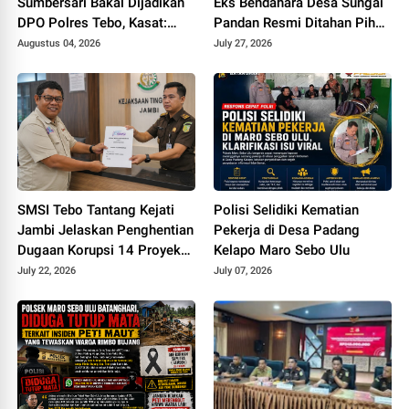
Sumbersari Bakal Dijadikan
Eks Bendahara Desa Sungai
DPO Polres Tebo, Kasat:
Pandan Resmi Ditahan Pihak
Karena Tak Pernah Penuhi
Kejari Tebo Terkait Dugaan
Augustus 04, 2026
July 27, 2026
Panggilan
Korupsi APBDes
SMSI Tebo Tantang Kejati
Polisi Selidiki Kematian
Jambi Jelaskan Penghentian
Pekerja di Desa Padang
Dugaan Korupsi 14 Proyek
Kelapo Maro Sebo Ulu
DPUPR Tebo
July 22, 2026
July 07, 2026