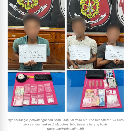
Tiga tersangka penyalahgunaan Sabu - sabu di desa Air Cino Kecamatan VII Koto
Ilir saat diamankan di Mapolres Tebo beserta barang bukti.
(poto:supri/teboonline.id)