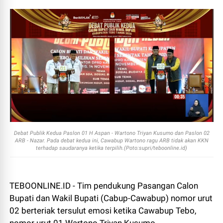
Debat Publik Kedua Paslon 01 H Aspan - Wartono Triyan Kusumo dan Paslon 02
ARB - Nazar. Pada debat kedua ini, Cawabup Wartono ragu ARB tidak akan KKN
terhadap saudaranya ketika terpilih.(Poto:supri/teboonline.id)
TEBOONLINE.ID - Tim pendukung Pasangan Calon
Bupati dan Wakil Bupati (Cabup-Cawabup) nomor urut
02 berteriak tersulut emosi ketika Cawabup Tebo,