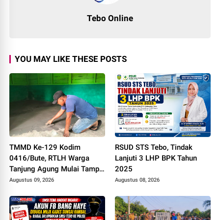
Tebo Online
YOU MAY LIKE THESE POSTS
TMMD Ke-129 Kodim
RSUD STS Tebo, Tindak
0416/Bute, RTLH Warga
Lanjuti 3 LHP BPK Tahun
Tanjung Agung Mulai Tampil
2025
Lebih Rapi dan Layak Huni
Augustus 09, 2026
Augustus 08, 2026