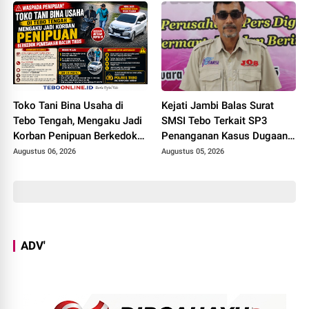
Toko Tani Bina Usaha di
Kejati Jambi Balas Surat
Tebo Tengah, Mengaku Jadi
SMSI Tebo Terkait SP3
Korban Penipuan Berkedok
Penanganan Kasus Dugaan
Pemesanan Racun Tikus
Korupsi di DPUPR Tebo Rp
Augustus 06, 2026
Augustus 05, 2026
2,1 M
ADV'