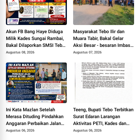
Akun FB Bang Haye Diduga
Masyarakat Tebo Ilir dan
Milik Kades Sungai Rambai,
Muara Tabir, Bakal Gelar
Bakal Dilaporkan SMSI Tebo
Aksi Besar - besaran Imbas
ke Polisi Terkait UU ITE
Jalan Simpang Betung -
Augustus 08, 2026
Augustus 07, 2026
Pintas Tak Dianggarkan di
2027
Ini Kata Mazlan Setelah
Teeng, Bupati Tebo Terbitkan
Merasa Dituding Pindahkan
Surat Edaran Larangan
Anggaran Perbaikan Jalan
Aktivitas PETI, Kades dan
Simpang Betung - Pintas ke
Perangkat Desa Yang
Augustus 06, 2026
Augustus 06, 2026
Jalan Padang Lamo
Terlibat Bakal Disanksi