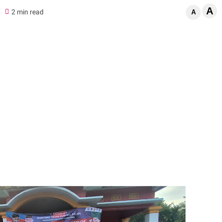
A
0
2 min read
A