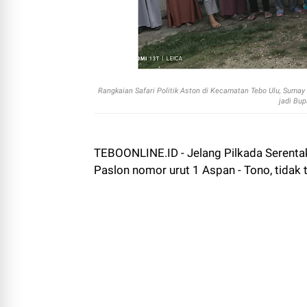
Rangkaian Safari Politik Aston di Kecamatan Tebo Ulu, Sum
jadi Bup
TEBOONLINE.ID - Jelang Pilkada Serenta
Paslon nomor urut 1 Aspan - Tono, tidak