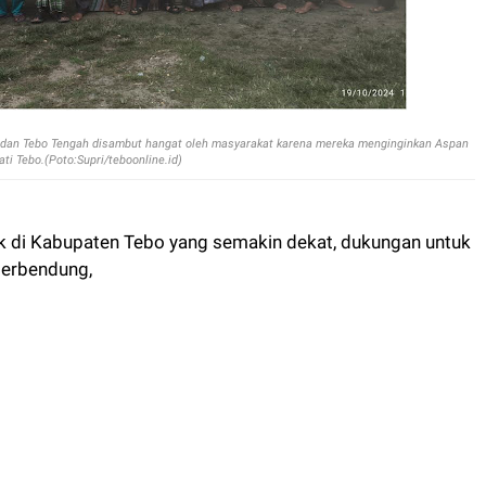
ay dan Tebo Tengah disambut hangat oleh masyarakat karena mereka menginginkan Aspan
ati Tebo.(Poto:Supri/teboonline.id)
k di Kabupaten Tebo yang semakin dekat, dukungan untuk
 terbendung,