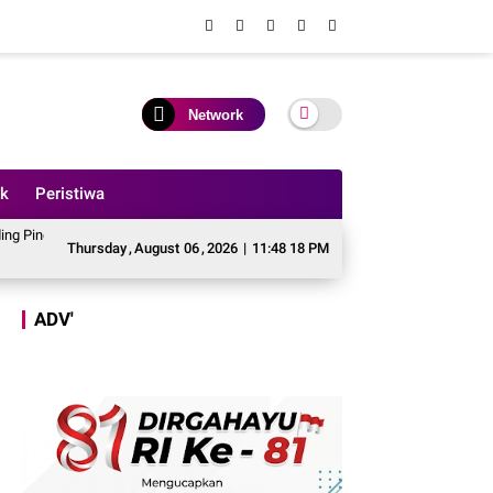
Network
ik
Peristiwa
Anggaran Perbaikan Jalan Simpang Betung - Pintas ke Jalan Padang Lamo
T
Thursday
,
August
06
,
2026
|
11:48 20 PM
ADV'