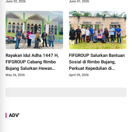
Pelajaran 2025 - 2026
June 02, 2026
June 01, 2026
Rayakan Idul Adha 1447 H,
FIFGROUP Salurkan Bantuan
FIFGROUP Cabang Rimbo
Sosial di Rimbo Bujang,
Bujang Salurkan Hewan
Perkuat Kepedulian di
Kurban di Masjid Jami Al-
Momen Halal Bihalal
May 26, 2026
April 09, 2026
Istiqomah
ADV'