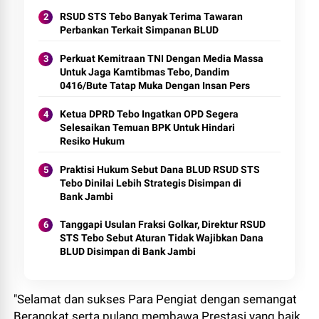
Pemeliharaan
RSUD STS Tebo Banyak Terima Tawaran
Perbankan Terkait Simpanan BLUD
Perkuat Kemitraan TNI Dengan Media Massa
Untuk Jaga Kamtibmas Tebo, Dandim
0416/Bute Tatap Muka Dengan Insan Pers
Ketua DPRD Tebo Ingatkan OPD Segera
Selesaikan Temuan BPK Untuk Hindari
Resiko Hukum
Praktisi Hukum Sebut Dana BLUD RSUD STS
Tebo Dinilai Lebih Strategis Disimpan di
Bank Jambi
Tanggapi Usulan Fraksi Golkar, Direktur RSUD
STS Tebo Sebut Aturan Tidak Wajibkan Dana
BLUD Disimpan di Bank Jambi
"Selamat dan sukses Para Pengiat dengan semangat
Berangkat serta pulang membawa Prestasi yang baik