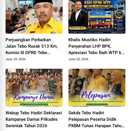
Perjuangkan Perbaikan
Khalis Mustiko Hadiri
Jalan Tebo Rusak 513 Km,
Penyerahan LHP BPK,
Komisi III DPRD Tebo
Apresiasi Tebo Raih WTP ke
Datangi Kemen PU
11
June 25, 2026
June 02, 2026
Wabup Tebo Hadiri Deklarasi
Sekda Tebo Hadiri
Kampanye Damai Pilkades
Pelepasan Peserta Didik
Serentak Tahun 2026
PKBM Tunas Harapan Tahun