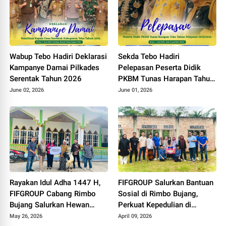
Wabup Tebo Hadiri Deklarasi
Sekda Tebo Hadiri
Kampanye Damai Pilkades
Pelepasan Peserta Didik
Serentak Tahun 2026
PKBM Tunas Harapan Tahun
Pelajaran 2025 - 2026
June 02, 2026
June 01, 2026
Rayakan Idul Adha 1447 H,
FIFGROUP Salurkan Bantuan
FIFGROUP Cabang Rimbo
Sosial di Rimbo Bujang,
Bujang Salurkan Hewan
Perkuat Kepedulian di
Kurban di Masjid Jami Al-
Momen Halal Bihalal
May 26, 2026
April 09, 2026