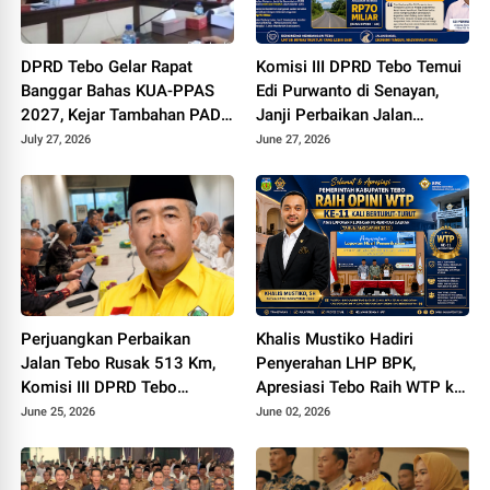
DPRD Tebo Gelar Rapat
Komisi III DPRD Tebo Temui
Banggar Bahas KUA-PPAS
Edi Purwanto di Senayan,
2027, Kejar Tambahan PAD
Janji Perbaikan Jalan
dan DBH Sawit
Padang lamo Rp70 Miliar
July 27, 2026
June 27, 2026
dengan Dana Inpres
Perjuangkan Perbaikan
Khalis Mustiko Hadiri
Jalan Tebo Rusak 513 Km,
Penyerahan LHP BPK,
Komisi III DPRD Tebo
Apresiasi Tebo Raih WTP ke
Datangi Kemen PU
11
June 25, 2026
June 02, 2026