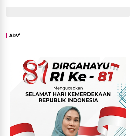
Istiqomah
ADV'