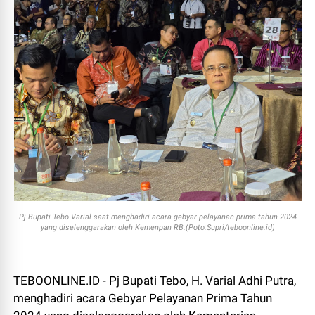
Pj Bupati Tebo Varial saat menghadiri acara gebyar pelayanan prima tahun 2024
yang diselenggarakan oleh Kemenpan RB.(Poto:Supri/teboonline.id)
TEBOONLINE.ID - Pj Bupati Tebo, H. Varial Adhi Putra,
menghadiri acara Gebyar Pelayanan Prima Tahun