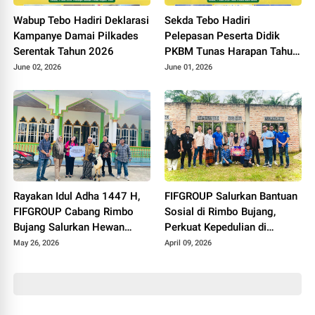
Wabup Tebo Hadiri Deklarasi
Sekda Tebo Hadiri
Kampanye Damai Pilkades
Pelepasan Peserta Didik
Serentak Tahun 2026
PKBM Tunas Harapan Tahun
Pelajaran 2025 - 2026
June 02, 2026
June 01, 2026
Rayakan Idul Adha 1447 H,
FIFGROUP Salurkan Bantuan
FIFGROUP Cabang Rimbo
Sosial di Rimbo Bujang,
Bujang Salurkan Hewan
Perkuat Kepedulian di
Kurban di Masjid Jami Al-
Momen Halal Bihalal
May 26, 2026
April 09, 2026
Istiqomah