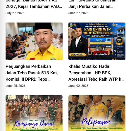
2027, Kejar Tambahan PAD
Janji Perbaikan Jalan
dan DBH Sawit
Padang lamo Rp70 Miliar
July 27, 2026
June 27, 2026
dengan Dana Inpres
Perjuangkan Perbaikan
Khalis Mustiko Hadiri
Jalan Tebo Rusak 513 Km,
Penyerahan LHP BPK,
Komisi III DPRD Tebo
Apresiasi Tebo Raih WTP ke
Datangi Kemen PU
11
June 25, 2026
June 02, 2026