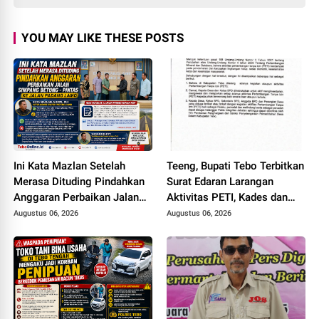
YOU MAY LIKE THESE POSTS
Ini Kata Mazlan Setelah
Teeng, Bupati Tebo Terbitkan
Merasa Dituding Pindahkan
Surat Edaran Larangan
Anggaran Perbaikan Jalan
Aktivitas PETI, Kades dan
Simpang Betung - Pintas ke
Perangkat Desa Yang
Augustus 06, 2026
Augustus 06, 2026
Jalan Padang Lamo
Terlibat Bakal Disanksi