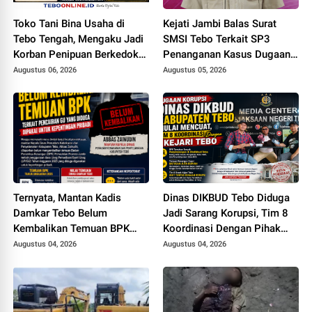
Toko Tani Bina Usaha di
Kejati Jambi Balas Surat
Tebo Tengah, Mengaku Jadi
SMSI Tebo Terkait SP3
Korban Penipuan Berkedok
Penanganan Kasus Dugaan
Pemesanan Racun Tikus
Korupsi di DPUPR Tebo Rp
Augustus 06, 2026
Augustus 05, 2026
2,1 M
Ternyata, Mantan Kadis
Dinas DIKBUD Tebo Diduga
Damkar Tebo Belum
Jadi Sarang Korupsi, Tim 8
Kembalikan Temuan BPK
Koordinasi Dengan Pihak
Terkait Pencairan GU yang
Kejari Tebo
Augustus 04, 2026
Augustus 04, 2026
Diduga Dipakai untuk
Kepentingan Pribadi