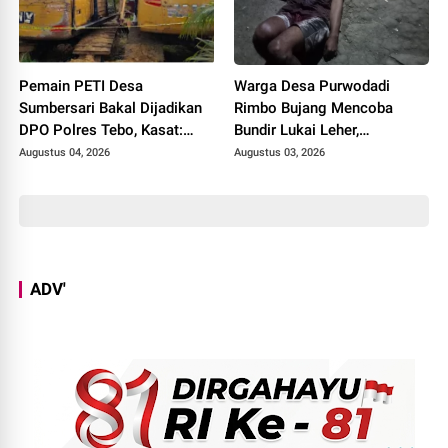
Pemain PETI Desa
Warga Desa Purwodadi
Sumbersari Bakal Dijadikan
Rimbo Bujang Mencoba
DPO Polres Tebo, Kasat:
Bundir Lukai Leher,
Karena Tak Pernah Penuhi
Sebelumnya Pernah Potong
Augustus 04, 2026
Augustus 03, 2026
Panggilan
Alat Kelamin Sendiri
ADV'