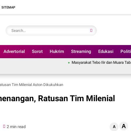
SITEMAP
Advertorial
Sorot
Hukrim
Streaming
Edukasi
Polit
Masyarakat Tebo Ilir dan Muara Tabir, Bakal Gelar
tusan Tim Milenial Aston Dikukuhkan
menangan, Ratusan Tim Milenial
A
0
2 min read
A