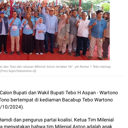
 dan Tono dan ratusan Milenial Aston teriakan Yel - yel Nomor 1 Tebo mantap.
(Poto:Supri/teboonline.id)
Calon Bupati dan Wakil Bupati Tebo H Aspan - Wartono
- Tono bertempat di kediaman Bacabup Tebo Wartono
5/10/2024).
di dan pengurus partai koalisi. Ketua Tim Milenial
a menyatakan bahwa tim Milenial Aston adalah anak