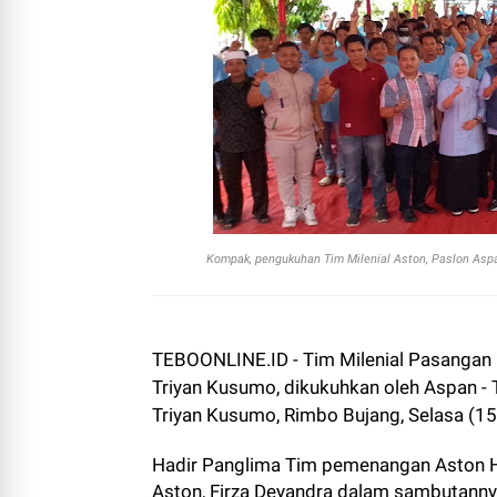
Kompak, pengukuhan Tim Milenial Aston, Paslon Aspan
TEBOONLINE.ID - Tim Milenial Pasangan 
Triyan Kusumo, dikukuhkan oleh Aspan 
Triyan Kusumo, Rimbo Bujang, Selasa (1
Hadir Panglima Tim pemenangan Aston Ham
Aston, Firza Deyandra dalam sambutanny