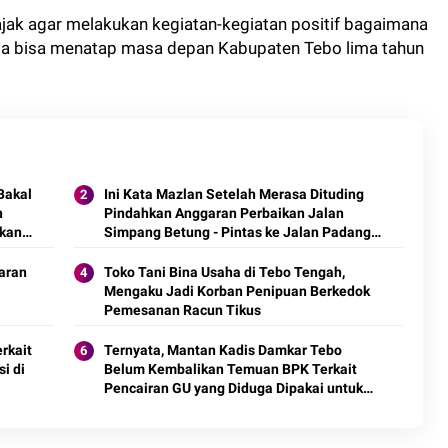
jak agar melakukan kegiatan-kegiatan positif bagaimana
a bisa menatap masa depan Kabupaten Tebo lima tahun
Bakal
Ini Kata Mazlan Setelah Merasa Dituding
n
Pindahkan Anggaran Perbaikan Jalan
rkan
Simpang Betung - Pintas ke Jalan Padang
Lamo
daran
Toko Tani Bina Usaha di Tebo Tengah,
Mengaku Jadi Korban Penipuan Berkedok
Pemesanan Racun Tikus
rkait
Ternyata, Mantan Kadis Damkar Tebo
i di
Belum Kembalikan Temuan BPK Terkait
Pencairan GU yang Diduga Dipakai untuk
Kepentingan Pribadi