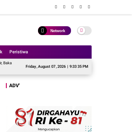
Network
ik
Peristiwa
 Aksi Besar - besaran Imbas Jalan Simpang Betung - Pintas Tak Dianggarkan di 
Friday
,
August
07
,
2026
|
9:33 37 PM
ADV'