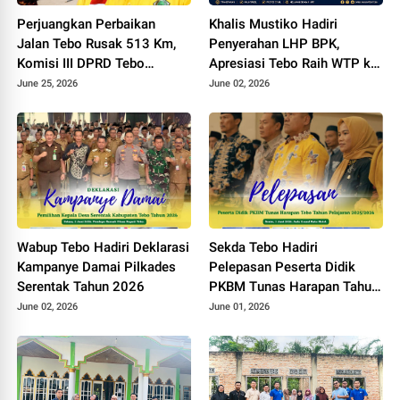
Perjuangkan Perbaikan
Khalis Mustiko Hadiri
Jalan Tebo Rusak 513 Km,
Penyerahan LHP BPK,
Komisi III DPRD Tebo
Apresiasi Tebo Raih WTP ke
Datangi Kemen PU
11
June 25, 2026
June 02, 2026
Wabup Tebo Hadiri Deklarasi
Sekda Tebo Hadiri
Kampanye Damai Pilkades
Pelepasan Peserta Didik
Serentak Tahun 2026
PKBM Tunas Harapan Tahun
Pelajaran 2025 - 2026
June 02, 2026
June 01, 2026