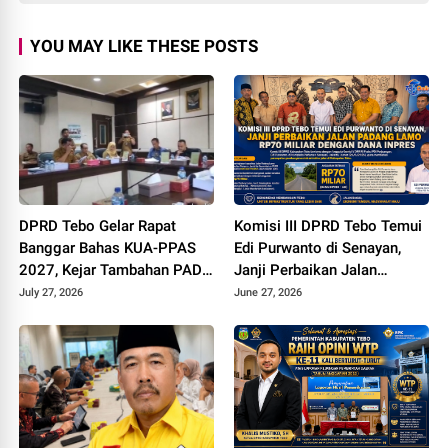
YOU MAY LIKE THESE POSTS
DPRD Tebo Gelar Rapat
Komisi III DPRD Tebo Temui
Banggar Bahas KUA-PPAS
Edi Purwanto di Senayan,
2027, Kejar Tambahan PAD
Janji Perbaikan Jalan
dan DBH Sawit
Padang lamo Rp70 Miliar
July 27, 2026
June 27, 2026
dengan Dana Inpres