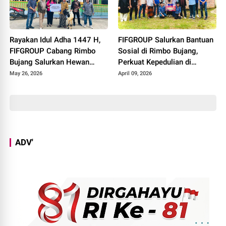
Rayakan Idul Adha 1447 H,
FIFGROUP Salurkan Bantuan
FIFGROUP Cabang Rimbo
Sosial di Rimbo Bujang,
Bujang Salurkan Hewan
Perkuat Kepedulian di
Kurban di Masjid Jami Al-
Momen Halal Bihalal
May 26, 2026
April 09, 2026
Istiqomah
ADV'