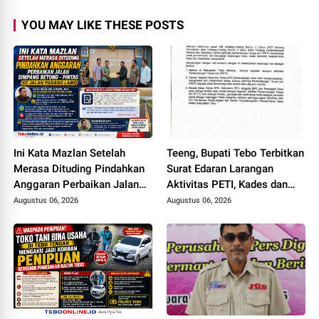
YOU MAY LIKE THESE POSTS
Ini Kata Mazlan Setelah
Teeng, Bupati Tebo Terbitkan
Merasa Dituding Pindahkan
Surat Edaran Larangan
Anggaran Perbaikan Jalan
Aktivitas PETI, Kades dan
Simpang Betung - Pintas ke
Perangkat Desa Yang
Augustus 06, 2026
Augustus 06, 2026
Jalan Padang Lamo
Terlibat Bakal Disanksi