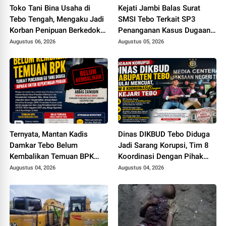
Toko Tani Bina Usaha di
Kejati Jambi Balas Surat
Tebo Tengah, Mengaku Jadi
SMSI Tebo Terkait SP3
Korban Penipuan Berkedok
Penanganan Kasus Dugaan
Pemesanan Racun Tikus
Korupsi di DPUPR Tebo Rp
Augustus 06, 2026
Augustus 05, 2026
2,1 M
Ternyata, Mantan Kadis
Dinas DIKBUD Tebo Diduga
Damkar Tebo Belum
Jadi Sarang Korupsi, Tim 8
Kembalikan Temuan BPK
Koordinasi Dengan Pihak
Terkait Pencairan GU yang
Kejari Tebo
Augustus 04, 2026
Augustus 04, 2026
Diduga Dipakai untuk
Kepentingan Pribadi