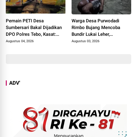
Pemain PETI Desa
Warga Desa Purwodadi
Sumbersari Bakal Dijadikan
Rimbo Bujang Mencoba
DPO Polres Tebo, Kasat:
Bundir Lukai Leher,
Karena Tak Pernah Penuhi
Sebelumnya Pernah Potong
Augustus 04, 2026
Augustus 03, 2026
Panggilan
Alat Kelamin Sendiri
ADV'