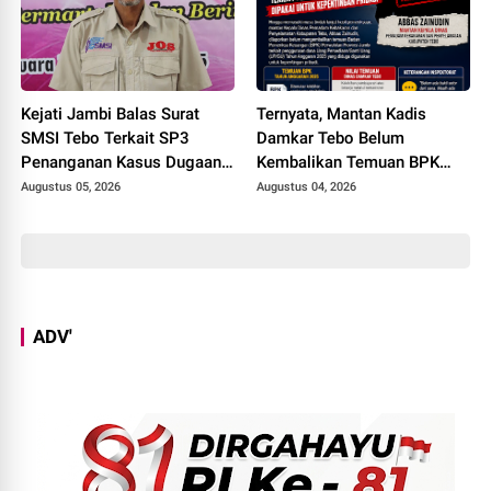
Kejati Jambi Balas Surat
Ternyata, Mantan Kadis
SMSI Tebo Terkait SP3
Damkar Tebo Belum
Penanganan Kasus Dugaan
Kembalikan Temuan BPK
Korupsi di DPUPR Tebo Rp
Terkait Pencairan GU yang
Augustus 05, 2026
Augustus 04, 2026
2,1 M
Diduga Dipakai untuk
Kepentingan Pribadi
ADV'