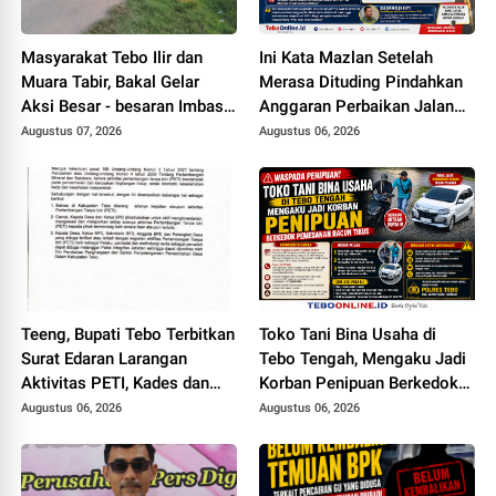
Masyarakat Tebo Ilir dan
Ini Kata Mazlan Setelah
Muara Tabir, Bakal Gelar
Merasa Dituding Pindahkan
Aksi Besar - besaran Imbas
Anggaran Perbaikan Jalan
Jalan Simpang Betung -
Simpang Betung - Pintas ke
Augustus 07, 2026
Augustus 06, 2026
Pintas Tak Dianggarkan di
Jalan Padang Lamo
2027
Teeng, Bupati Tebo Terbitkan
Toko Tani Bina Usaha di
Surat Edaran Larangan
Tebo Tengah, Mengaku Jadi
Aktivitas PETI, Kades dan
Korban Penipuan Berkedok
Perangkat Desa Yang
Pemesanan Racun Tikus
Augustus 06, 2026
Augustus 06, 2026
Terlibat Bakal Disanksi