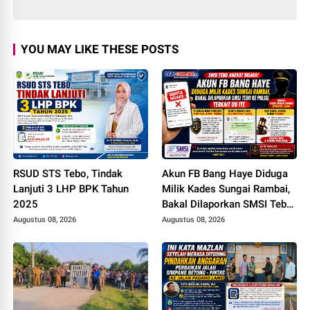
YOU MAY LIKE THESE POSTS
RSUD STS Tebo, Tindak
Akun FB Bang Haye Diduga
Lanjuti 3 LHP BPK Tahun
Milik Kades Sungai Rambai,
2025
Bakal Dilaporkan SMSI Tebo
ke Polisi Terkait UU ITE
Augustus 08, 2026
Augustus 08, 2026