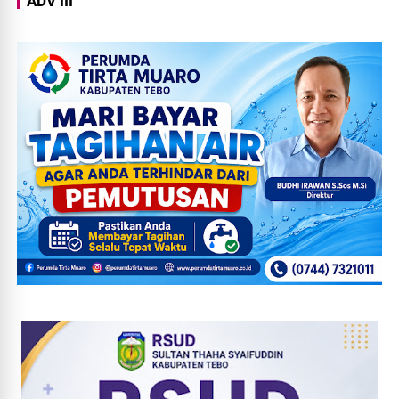
ADV III