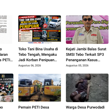
bo
Toko Tani Bina Usaha di
Kejati Jambi Balas Surat
daran
Tebo Tengah, Mengaku
SMSI Tebo Terkait SP3
s PETI,
Jadi Korban Penipuan
Penanganan Kasus
gkat
Berkedok Pemesanan
Dugaan Korupsi di
Augustus 06, 2026
Augustus 05, 2026
t Bakal
Racun Tikus
DPUPR Tebo Rp 2,1 M
bo
Pemain PETI Desa
Warga Desa Purwodadi