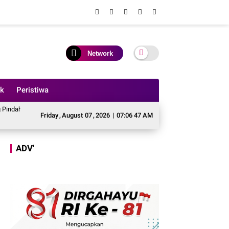
Network
ik
Peristiwa
ggaran Perbaikan Jalan Simpang Betung - Pintas ke Jalan Padang Lamo
Te
Friday
,
August
07
,
2026
|
07:06 48 AM
ADV'