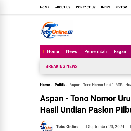
HOME
ABOUT US
CONTACT US
INDEX
EDITOR
Home
News
Pemerintah
Ragam
BREAKING NEWS
Home
Politik
Aspan - Tono Nomor Urut 1, ARB - Na
Aspan - Tono Nomor Urut
Hasil Undian Paslon Pil
Tebo Online
September 23, 2024