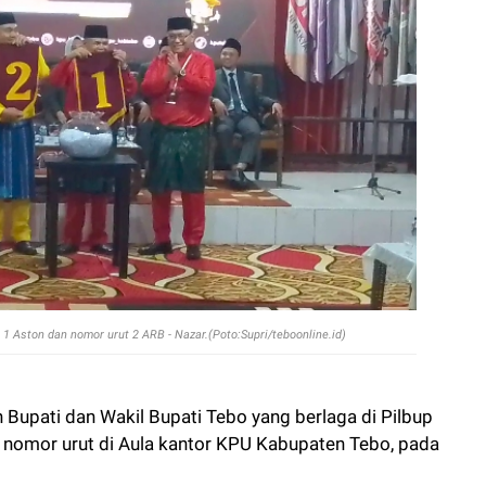
1 Aston dan nomor urut 2 ARB - Nazar.(Poto:Supri/teboonline.id)
upati dan Wakil Bupati Tebo yang berlaga di Pilbup
nomor urut di Aula kantor KPU Kabupaten Tebo, pada