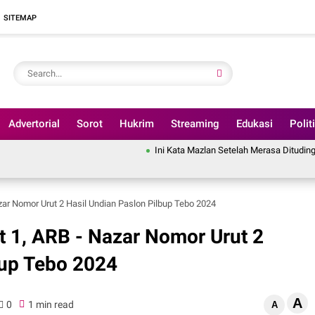
SITEMAP
Advertorial
Sorot
Hukrim
Streaming
Edukasi
Polit
Ini Kata Mazlan Setelah Merasa Dituding Pindahkan An
zar Nomor Urut 2 Hasil Undian Paslon Pilbup Tebo 2024
 1, ARB - Nazar Nomor Urut 2
bup Tebo 2024
A
0
1 min read
A