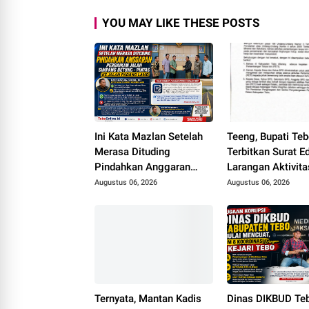
YOU MAY LIKE THESE POSTS
Ini Kata Mazlan Setelah
Teeng, Bupati Te
Merasa Dituding
Terbitkan Surat E
Pindahkan Anggaran
Larangan Aktivita
Perbaikan Jalan Simpang
Kades dan Peran
Augustus 06, 2026
Augustus 06, 2026
Betung - Pintas ke Jalan
Desa Yang Terliba
Padang Lamo
Disanksi
Ternyata, Mantan Kadis
Dinas DIKBUD Te