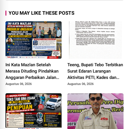
YOU MAY LIKE THESE POSTS
Ini Kata Mazlan Setelah
Teeng, Bupati Tebo Terbitkan
Merasa Dituding Pindahkan
Surat Edaran Larangan
Anggaran Perbaikan Jalan
Aktivitas PETI, Kades dan
Simpang Betung - Pintas ke
Perangkat Desa Yang
Augustus 06, 2026
Augustus 06, 2026
Jalan Padang Lamo
Terlibat Bakal Disanksi