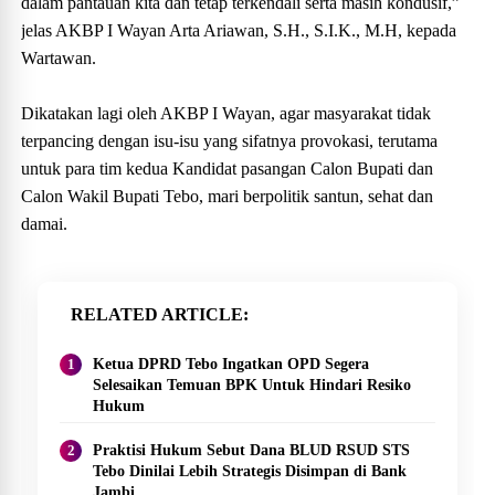
dalam pantauan kita dan tetap terkendali serta masih kondusif,”
jelas AKBP I Wayan Arta Ariawan, S.H., S.I.K., M.H, kepada
Wartawan.
Dikatakan lagi oleh AKBP I Wayan, agar masyarakat tidak
terpancing dengan isu-isu yang sifatnya provokasi, terutama
untuk para tim kedua Kandidat pasangan Calon Bupati dan
Calon Wakil Bupati Tebo, mari berpolitik santun, sehat dan
damai.
RELATED ARTICLE
Ketua DPRD Tebo Ingatkan OPD Segera
Selesaikan Temuan BPK Untuk Hindari Resiko
Hukum
Praktisi Hukum Sebut Dana BLUD RSUD STS
Tebo Dinilai Lebih Strategis Disimpan di Bank
Jambi