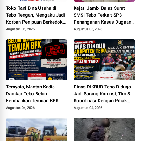
Toko Tani Bina Usaha di
Kejati Jambi Balas Surat
Tebo Tengah, Mengaku Jadi
SMSI Tebo Terkait SP3
Korban Penipuan Berkedok
Penanganan Kasus Dugaan
Pemesanan Racun Tikus
Korupsi di DPUPR Tebo Rp
Augustus 06, 2026
Augustus 05, 2026
2,1 M
Ternyata, Mantan Kadis
Dinas DIKBUD Tebo Diduga
Damkar Tebo Belum
Jadi Sarang Korupsi, Tim 8
Kembalikan Temuan BPK
Koordinasi Dengan Pihak
Terkait Pencairan GU yang
Kejari Tebo
Augustus 04, 2026
Augustus 04, 2026
Diduga Dipakai untuk
Kepentingan Pribadi