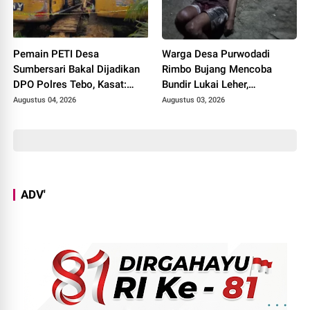
Pemain PETI Desa
Warga Desa Purwodadi
Sumbersari Bakal Dijadikan
Rimbo Bujang Mencoba
DPO Polres Tebo, Kasat:
Bundir Lukai Leher,
Karena Tak Pernah Penuhi
Sebelumnya Pernah Potong
Augustus 04, 2026
Augustus 03, 2026
Panggilan
Alat Kelamin Sendiri
ADV'