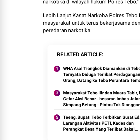
narkotika di wilayah hukum Polres Tebo," 
Lebih Lanjut Kasat Narkoba Polres Tebo
masyarakat untuk terus bekerjasama den
peredaran narkotika.
RELATED ARTICLE
WNA Asal Tiongkok Diamankan di Teb
Ternyata Diduga Terlibat Perdaganga
Orang, Datang ke Tebo Perantara Tem
Perempuannya
Masyarakat Tebo Ilir dan Muara Tabir, 
Gelar Aksi Besar - besaran Imbas Jala
Simpang Betung - Pintas Tak Diangga
di 2027
Teeng, Bupati Tebo Terbitkan Surat E
Larangan Aktivitas PETI, Kades dan
Perangkat Desa Yang Terlibat Bakal
Disanksi