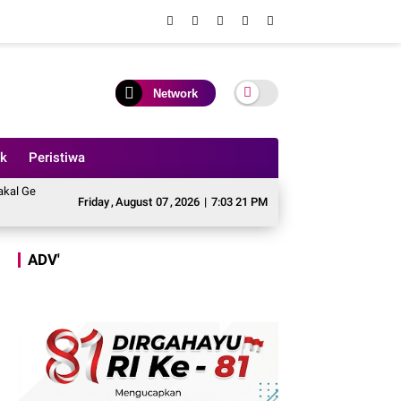
Network
ik
Peristiwa
 Besar - besaran Imbas Jalan Simpang Betung - Pintas Tak Dianggarkan di 2027
Friday
,
August
07
,
2026
|
7:03 22 PM
ADV'