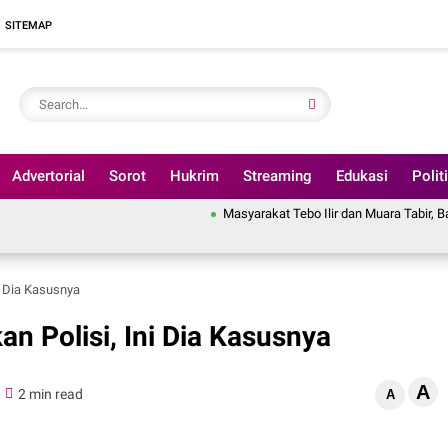
SITEMAP
Advertorial
Sorot
Hukrim
Streaming
Edukasi
Polit
Masyarakat Tebo Ilir dan Muara Tabir, Bakal Gelar Aksi
i Dia Kasusnya
n Polisi, Ini Dia Kasusnya
A
2 min read
A