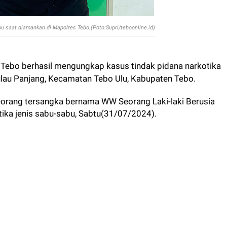
u saat diamankan di Mapolres Tebo.(Poto:Supri/teboonline.id)
Tebo berhasil mengungkap kasus tindak pidana narkotika
ulau Panjang, Kecamatan Tebo Ulu, Kabupaten Tebo.
seorang tersangka bernama WW Seorang Laki-laki Berusia
tika jenis sabu-sabu, Sabtu(31/07/2024).