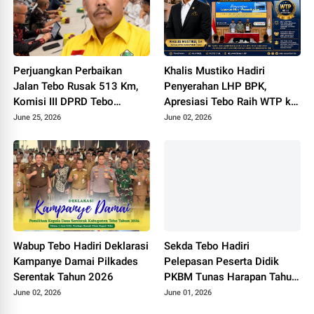
Perjuangkan Perbaikan
Khalis Mustiko Hadiri
Jalan Tebo Rusak 513 Km,
Penyerahan LHP BPK,
Komisi III DPRD Tebo
Apresiasi Tebo Raih WTP ke
Datangi Kemen PU
11
June 25, 2026
June 02, 2026
Wabup Tebo Hadiri Deklarasi
Sekda Tebo Hadiri
Kampanye Damai Pilkades
Pelepasan Peserta Didik
Serentak Tahun 2026
PKBM Tunas Harapan Tahun
Pelajaran 2025 - 2026
June 02, 2026
June 01, 2026