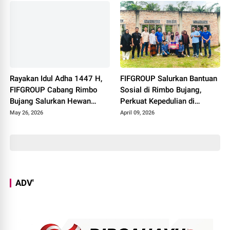
Rayakan Idul Adha 1447 H,
FIFGROUP Salurkan Bantuan
FIFGROUP Cabang Rimbo
Sosial di Rimbo Bujang,
Bujang Salurkan Hewan
Perkuat Kepedulian di
Kurban di Masjid Jami Al-
Momen Halal Bihalal
May 26, 2026
April 09, 2026
Istiqomah
ADV'