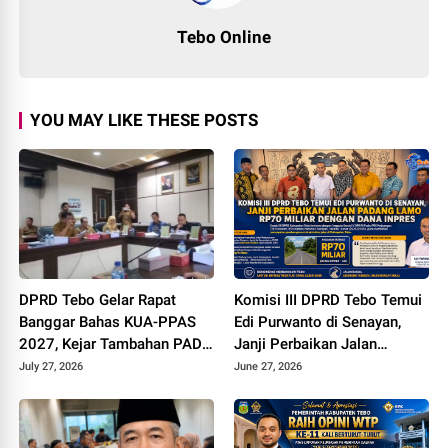
Tebo Online
YOU MAY LIKE THESE POSTS
DPRD Tebo Gelar Rapat
Komisi III DPRD Tebo Temui
Banggar Bahas KUA-PPAS
Edi Purwanto di Senayan,
2027, Kejar Tambahan PAD
Janji Perbaikan Jalan
dan DBH Sawit
Padang lamo Rp70 Miliar
July 27, 2026
June 27, 2026
dengan Dana Inpres