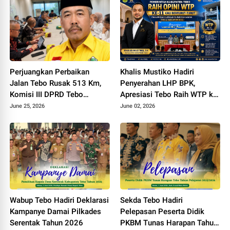
Perjuangkan Perbaikan
Khalis Mustiko Hadiri
Jalan Tebo Rusak 513 Km,
Penyerahan LHP BPK,
Komisi III DPRD Tebo
Apresiasi Tebo Raih WTP ke
Datangi Kemen PU
11
June 25, 2026
June 02, 2026
Wabup Tebo Hadiri Deklarasi
Sekda Tebo Hadiri
Kampanye Damai Pilkades
Pelepasan Peserta Didik
Serentak Tahun 2026
PKBM Tunas Harapan Tahun