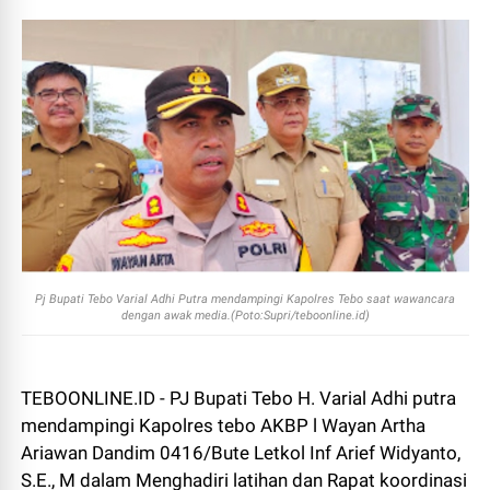
Pj Bupati Tebo Varial Adhi Putra mendampingi Kapolres Tebo saat wawancara
dengan awak media.(Poto:Supri/teboonline.id)
TEBOONLINE.ID - PJ Bupati Tebo H. Varial Adhi putra
mendampingi Kapolres tebo AKBP l Wayan Artha
Ariawan Dandim 0416/Bute Letkol Inf Arief Widyanto,
S.E., M dalam Menghadiri latihan dan Rapat koordinasi