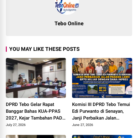
Tebo Online
YOU MAY LIKE THESE POSTS
DPRD Tebo Gelar Rapat
Komisi III DPRD Tebo Temui
Banggar Bahas KUA-PPAS
Edi Purwanto di Senayan,
2027, Kejar Tambahan PAD
Janji Perbaikan Jalan
dan DBH Sawit
Padang lamo Rp70 Miliar
July 27, 2026
June 27, 2026
dengan Dana Inpres