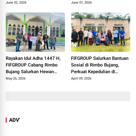
Pelajaran 2025 - 2026
June 02, 2026
June 01, 2026
Rayakan Idul Adha 1447 H,
FIFGROUP Salurkan Bantuan
FIFGROUP Cabang Rimbo
Sosial di Rimbo Bujang,
Bujang Salurkan Hewan
Perkuat Kepedulian di
Kurban di Masjid Jami Al-
Momen Halal Bihalal
May 26, 2026
April 09, 2026
Istiqomah
ADV'