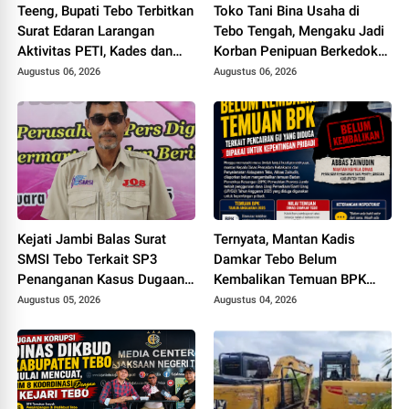
Teeng, Bupati Tebo Terbitkan
Toko Tani Bina Usaha di
Surat Edaran Larangan
Tebo Tengah, Mengaku Jadi
Aktivitas PETI, Kades dan
Korban Penipuan Berkedok
Perangkat Desa Yang
Pemesanan Racun Tikus
Augustus 06, 2026
Augustus 06, 2026
Terlibat Bakal Disanksi
Kejati Jambi Balas Surat
Ternyata, Mantan Kadis
SMSI Tebo Terkait SP3
Damkar Tebo Belum
Penanganan Kasus Dugaan
Kembalikan Temuan BPK
Korupsi di DPUPR Tebo Rp
Terkait Pencairan GU yang
Augustus 05, 2026
Augustus 04, 2026
2,1 M
Diduga Dipakai untuk
Kepentingan Pribadi