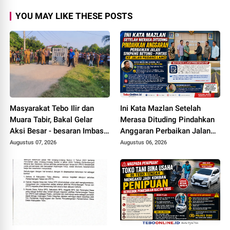
YOU MAY LIKE THESE POSTS
Masyarakat Tebo Ilir dan
Ini Kata Mazlan Setelah
Muara Tabir, Bakal Gelar
Merasa Dituding Pindahkan
Aksi Besar - besaran Imbas
Anggaran Perbaikan Jalan
Jalan Simpang Betung -
Simpang Betung - Pintas ke
Augustus 07, 2026
Augustus 06, 2026
Pintas Tak Dianggarkan di
Jalan Padang Lamo
2027