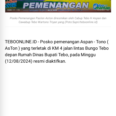
Posko Pemenangan Paslon Aston diresmikan oleh Cabup Tebo H Aspan dan
Cawabup Tebo Wartono Triyan yang.(Poto:Supri/teboonline.id)
TEBOONLINE.ID - Posko pemenangan Aspan - Tono (
AsTon ) yang terletak di KM 4 jalan lintas Bungo Tebo
depan Rumah Dinas Bupati Tebo, pada Minggu
(12/08/2024) resmi diaktifkan.