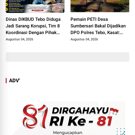
Dinas DIKBUD Tebo Diduga
Pemain PETI Desa
Jadi Sarang Korupsi, Tim 8
Sumbersari Bakal Dijadikan
Koordinasi Dengan Pihak
DPO Polres Tebo, Kasat:
Kejari Tebo
Karena Tak Pernah Penuhi
Augustus 04, 2026
Augustus 04, 2026
Panggilan
ADV'