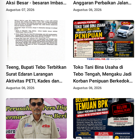
Aksi Besar - besaran Imbas
Anggaran Perbaikan Jalan
Jalan Simpang Betung -
Simpang Betung - Pintas ke
Augustus 07, 2026
Augustus 06, 2026
Pintas Tak Dianggarkan di
Jalan Padang Lamo
2027
Teeng, Bupati Tebo Terbitkan
Toko Tani Bina Usaha di
Surat Edaran Larangan
Tebo Tengah, Mengaku Jadi
Aktivitas PETI, Kades dan
Korban Penipuan Berkedok
Perangkat Desa Yang
Pemesanan Racun Tikus
Augustus 06, 2026
Augustus 06, 2026
Terlibat Bakal Disanksi