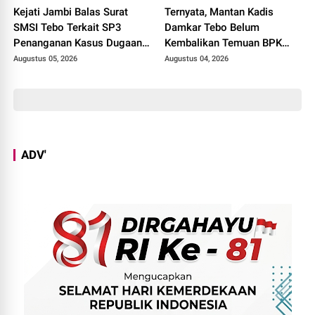
Kejati Jambi Balas Surat
Ternyata, Mantan Kadis
SMSI Tebo Terkait SP3
Damkar Tebo Belum
Penanganan Kasus Dugaan
Kembalikan Temuan BPK
Korupsi di DPUPR Tebo Rp
Terkait Pencairan GU yang
Augustus 05, 2026
Augustus 04, 2026
2,1 M
Diduga Dipakai untuk
Kepentingan Pribadi
ADV'