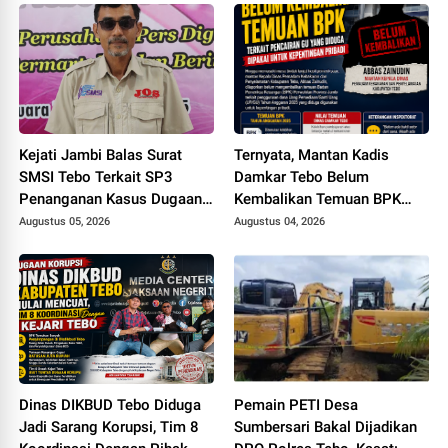
Kejati Jambi Balas Surat
Ternyata, Mantan Kadis
SMSI Tebo Terkait SP3
Damkar Tebo Belum
Penanganan Kasus Dugaan
Kembalikan Temuan BPK
Korupsi di DPUPR Tebo Rp
Terkait Pencairan GU yang
Augustus 05, 2026
Augustus 04, 2026
2,1 M
Diduga Dipakai untuk
Kepentingan Pribadi
Dinas DIKBUD Tebo Diduga
Pemain PETI Desa
Jadi Sarang Korupsi, Tim 8
Sumbersari Bakal Dijadikan