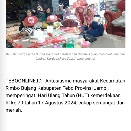
Ibu - ibu warga jalan Sultan Hasanudin Kelurahan Sarana Agung membuat Topi dari
Limbah Kardus.(Poto:Supri/teboonline.id)
TEBOONLINE.ID - Antusiasme masyarakat Kecamatan
Rimbo Bujang Kabupaten Tebo Provinsi Jambi,
memperingati Hari Ulang Tahun (HUT) kemerdekaan
RI ke 79 tahun 17 Agustus 2024, cukup semangat dan
meriah.