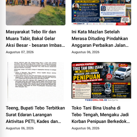
Masyarakat Tebo Ilir dan
Ini Kata Mazlan Setelah
Muara Tabir, Bakal Gelar
Merasa Dituding Pindahkan
Aksi Besar - besaran Imbas
Anggaran Perbaikan Jalan
Jalan Simpang Betung -
Simpang Betung - Pintas ke
Augustus 07, 2026
Augustus 06, 2026
Pintas Tak Dianggarkan di
Jalan Padang Lamo
2027
Teeng, Bupati Tebo Terbitkan
Toko Tani Bina Usaha di
Surat Edaran Larangan
Tebo Tengah, Mengaku Jadi
Aktivitas PETI, Kades dan
Korban Penipuan Berkedok
Perangkat Desa Yang
Pemesanan Racun Tikus
Augustus 06, 2026
Augustus 06, 2026
Terlibat Bakal Disanksi