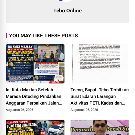
Tebo Online
YOU MAY LIKE THESE POSTS
Ini Kata Mazlan Setelah
Teeng, Bupati Tebo Terbitkan
Merasa Dituding Pindahkan
Surat Edaran Larangan
Anggaran Perbaikan Jalan
Aktivitas PETI, Kades dan
Simpang Betung - Pintas ke
Perangkat Desa Yang
Augustus 06, 2026
Augustus 06, 2026
Jalan Padang Lamo
Terlibat Bakal Disanksi