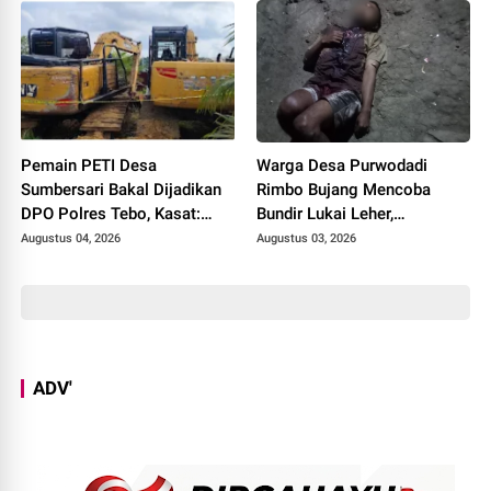
Kepentingan Pribadi
Pemain PETI Desa
Warga Desa Purwodadi
Sumbersari Bakal Dijadikan
Rimbo Bujang Mencoba
DPO Polres Tebo, Kasat:
Bundir Lukai Leher,
Karena Tak Pernah Penuhi
Sebelumnya Pernah Potong
Augustus 04, 2026
Augustus 03, 2026
Panggilan
Alat Kelamin Sendiri
ADV'