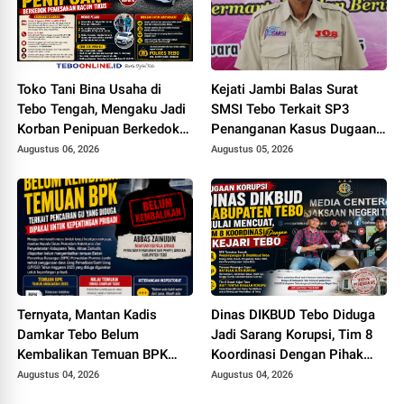
Toko Tani Bina Usaha di
Kejati Jambi Balas Surat
Tebo Tengah, Mengaku Jadi
SMSI Tebo Terkait SP3
Korban Penipuan Berkedok
Penanganan Kasus Dugaan
Pemesanan Racun Tikus
Korupsi di DPUPR Tebo Rp
Augustus 06, 2026
Augustus 05, 2026
2,1 M
Ternyata, Mantan Kadis
Dinas DIKBUD Tebo Diduga
Damkar Tebo Belum
Jadi Sarang Korupsi, Tim 8
Kembalikan Temuan BPK
Koordinasi Dengan Pihak
Terkait Pencairan GU yang
Kejari Tebo
Augustus 04, 2026
Augustus 04, 2026
Diduga Dipakai untuk