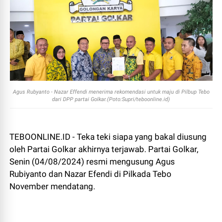
Agus Rubyanto - Nazar Effendi menerima rekomendasi untuk maju di Pilbup Tebo
dari DPP partai Golkar.(Poto:Supri/teboonline.id)
TEBOONLINE.ID - Teka teki siapa yang bakal diusung
oleh Partai Golkar akhirnya terjawab. Partai Golkar,
Senin (04/08/2024) resmi mengusung Agus
Rubiyanto dan Nazar Efendi di Pilkada Tebo
November mendatang.