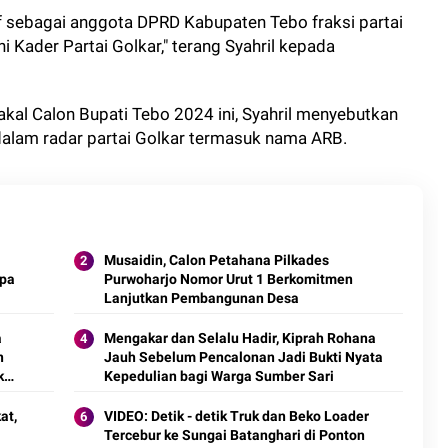
f sebagai anggota DPRD Kabupaten Tebo fraksi partai
i Kader Partai Golkar," terang Syahril kepada
kal Calon Bupati Tebo 2024 ini, Syahril menyebutkan
lam radar partai Golkar termasuk nama ARB.
Musaidin, Calon Petahana Pilkades
npa
Purwoharjo Nomor Urut 1 Berkomitmen
Lanjutkan Pembangunan Desa
a
Mengakar dan Selalu Hadir, Kiprah Rohana
n
Jauh Sebelum Pencalonan Jadi Bukti Nyata
k
Kepedulian bagi Warga Sumber Sari
at,
VIDEO: Detik - detik Truk dan Beko Loader
Tercebur ke Sungai Batanghari di Ponton