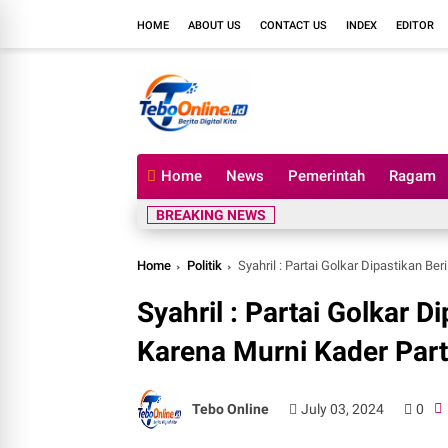
HOME
ABOUT US
CONTACT US
INDEX
EDITOR
Home
News
Pemerintah
Ragam
BREAKING NEWS
Home
Politik
Syahril : Partai Golkar Dipastikan B
Syahril : Partai Golkar 
Karena Murni Kader Part
Tebo Online
July 03, 2024
0