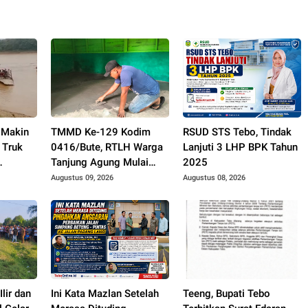
 Makin
TMMD Ke-129 Kodim
RSUD STS Tebo, Tindak
: Truk
0416/Bute, RTLH Warga
Lanjuti 3 LHP BPK Tahun
Tanjung Agung Mulai
2025
yawan
Tampil Lebih Rapi dan
Augustus 09, 2026
Augustus 08, 2026
Layak Huni
lir dan
Ini Kata Mazlan Setelah
Teeng, Bupati Tebo