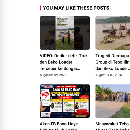
YOU MAY LIKE THESE POSTS
VIDEO: Detik - detik Truk
Tragedi Dermaga
dan Beko Loader
Group di Tebo Ilir
Tercebur ke Sungai
dan Beko Loader
Batanghari di Ponton
Terguling, 1 Kar
Augustus 09, 2026
Augustus 09, 2026
Makin Group, 1 MD
MD
Akun FB Bang Haye
Masyarakat Tebo I