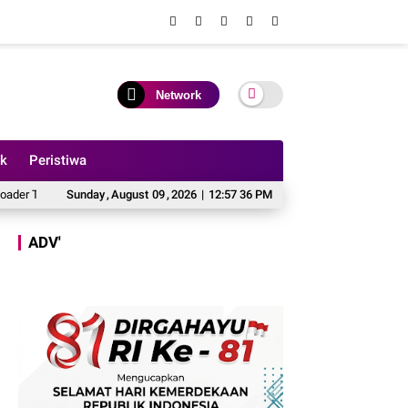
Network
ik
Peristiwa
r ke Sungai Batanghari di Ponton Makin Group, 1 MD
Sunday
,
August
09
,
2026
|
12:57 38 PM
Tragedi Dermaga Makin 
ADV'