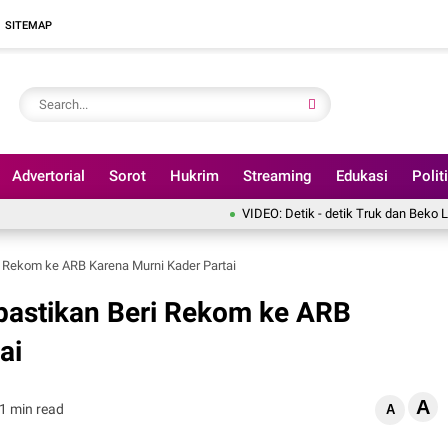
SITEMAP
Advertorial
Sorot
Hukrim
Streaming
Edukasi
Polit
VIDEO: Detik - detik Truk dan Beko Loader Tercebu
eri Rekom ke ARB Karena Murni Kader Partai
Dipastikan Beri Rekom ke ARB
ai
A
1 min read
A