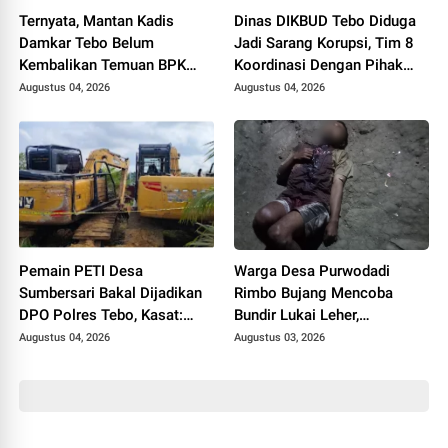
Ternyata, Mantan Kadis
Dinas DIKBUD Tebo Diduga
Damkar Tebo Belum
Jadi Sarang Korupsi, Tim 8
Kembalikan Temuan BPK
Koordinasi Dengan Pihak
Terkait Pencairan GU yang
Kejari Tebo
Augustus 04, 2026
Augustus 04, 2026
Diduga Dipakai untuk
Kepentingan Pribadi
Pemain PETI Desa
Warga Desa Purwodadi
Sumbersari Bakal Dijadikan
Rimbo Bujang Mencoba
DPO Polres Tebo, Kasat:
Bundir Lukai Leher,
Karena Tak Pernah Penuhi
Sebelumnya Pernah Potong
Augustus 04, 2026
Augustus 03, 2026
Panggilan
Alat Kelamin Sendiri