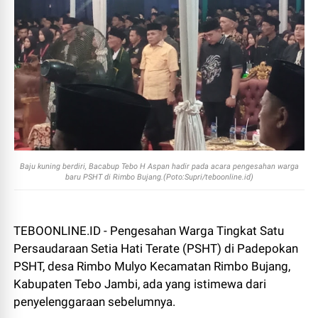
Baju kuning berdiri, Bacabup Tebo H Aspan hadir pada acara pengesahan warga
baru PSHT di Rimbo Bujang.(Poto:Supri/teboonline.id)
TEBOONLINE.ID - Pengesahan Warga Tingkat Satu
Persaudaraan Setia Hati Terate (PSHT) di Padepokan
PSHT, desa Rimbo Mulyo Kecamatan Rimbo Bujang,
Kabupaten Tebo Jambi, ada yang istimewa dari
penyelenggaraan sebelumnya.