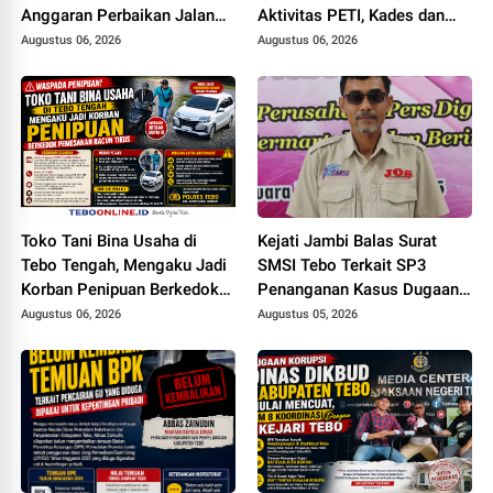
Anggaran Perbaikan Jalan
Aktivitas PETI, Kades dan
Simpang Betung - Pintas ke
Perangkat Desa Yang
Augustus 06, 2026
Augustus 06, 2026
Jalan Padang Lamo
Terlibat Bakal Disanksi
Toko Tani Bina Usaha di
Kejati Jambi Balas Surat
Tebo Tengah, Mengaku Jadi
SMSI Tebo Terkait SP3
Korban Penipuan Berkedok
Penanganan Kasus Dugaan
Pemesanan Racun Tikus
Korupsi di DPUPR Tebo Rp
Augustus 06, 2026
Augustus 05, 2026
2,1 M