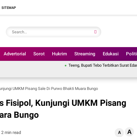
SITEMAP
Advertorial
Sorot
Hukrim
Streaming
Edukasi
Polit
Teeng, Bupati Tebo Terbitkan Surat Edaran Larangan 
unjungi UMKM Pisang Sale Di Purwo Bhakti Muara Bungo
 Fisipol, Kunjungi UMKM Pisang
uara Bungo
A
2 min read
A