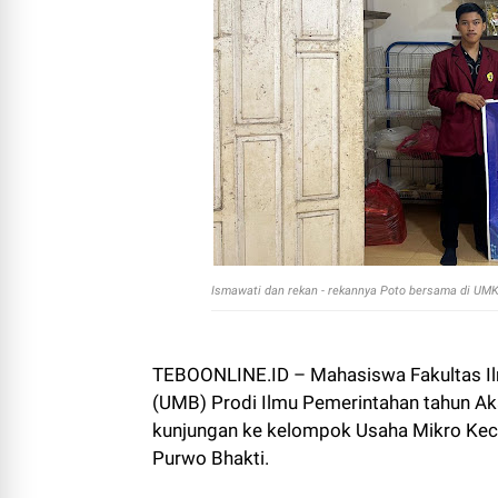
Ismawati dan rekan - rekannya Poto bersama di UMK
TEBOONLINE.ID – Mahasiswa Fakultas Ilmu
(UMB) Prodi Ilmu Pemerintahan tahun A
kunjungan ke kelompok Usaha Mikro Kec
Purwo Bhakti.