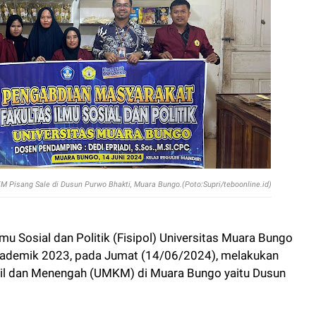
M Pisang Sale di Dusun Purwo Bhakti, Muara Bungo.(Poto:Supri/teboonline.id)
 Sosial dan Politik (Fisipol) Universitas Muara Bungo
kademik 2023, pada Jumat (14/06/2024), melakukan
il dan Menengah (UMKM) di Muara Bungo yaitu Dusun