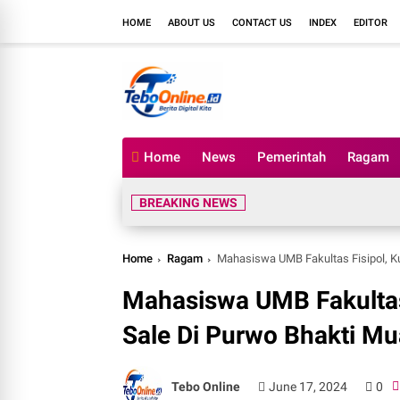
HOME
ABOUT US
CONTACT US
INDEX
EDITOR
Home
News
Pemerintah
Ragam
BREAKING NEWS
Home
Ragam
Mahasiswa UMB Fakultas Fisipol, K
Mahasiswa UMB Fakultas
Sale Di Purwo Bhakti M
Tebo Online
June 17, 2024
0