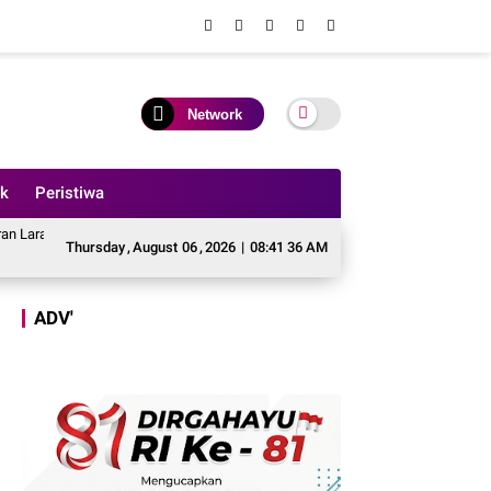
Network
ik
Peristiwa
Aktivitas PETI, Kades dan Perangkat Desa Yang Terlibat Bakal Disanksi
Tok
Thursday
,
August
06
,
2026
|
08:41 38 AM
ADV'