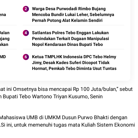
Warga Desa Purwodadi Rimbo Bujang
rena
Mencoba Bundir Lukai Leher, Sebelumnya
Pernah Potong Alat Kelamin Sendiri
Jalan
Satlantas Polres Tebo Enggan Lakukan
ujang
Penindakan Terkait Dugaan Manipulasi
jakan
Nopol Kendaraan Dinas Bupati Tebo
MMD
Ketua TMPLHK Indonesia DPC Tebo Helmy
Jimy, Desak Kades Suferi Dicopot Tidak
Hormat, Pemkab Tebo Diminta Usut Tuntas
aat ini Omsetnya bisa mencapai Rp 100 Juta/bulan,” sebut
on Bupati Tebo Wartono Triyan Kusumo, Senin
 Mahasiswa UMB di UMKM Dusun Purwo Bhakti dengan
Si ini, untuk memenuhi tugas mata Kuliah Sistem Ekonomi