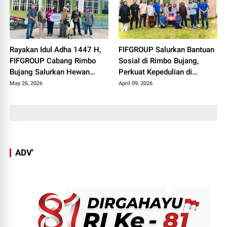
Rayakan Idul Adha 1447 H,
FIFGROUP Salurkan Bantuan
FIFGROUP Cabang Rimbo
Sosial di Rimbo Bujang,
Bujang Salurkan Hewan
Perkuat Kepedulian di
Kurban di Masjid Jami Al-
Momen Halal Bihalal
May 26, 2026
April 09, 2026
Istiqomah
ADV'