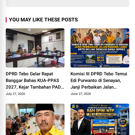
YOU MAY LIKE THESE POSTS
DPRD Tebo Gelar Rapat
Komisi III DPRD Tebo Temui
Banggar Bahas KUA-PPAS
Edi Purwanto di Senayan,
2027, Kejar Tambahan PAD
Janji Perbaikan Jalan
dan DBH Sawit
Padang lamo Rp70 Miliar
July 27, 2026
June 27, 2026
dengan Dana Inpres