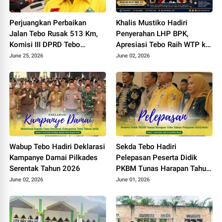
Perjuangkan Perbaikan
Khalis Mustiko Hadiri
Jalan Tebo Rusak 513 Km,
Penyerahan LHP BPK,
Komisi III DPRD Tebo
Apresiasi Tebo Raih WTP ke
Datangi Kemen PU
11
June 25, 2026
June 02, 2026
Wabup Tebo Hadiri Deklarasi
Sekda Tebo Hadiri
Kampanye Damai Pilkades
Pelepasan Peserta Didik
Serentak Tahun 2026
PKBM Tunas Harapan Tahun
Pelajaran 2025 - 2026
June 02, 2026
June 01, 2026