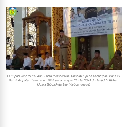
Pj Bupati Tebo Varial Adhi Putra memberikan sambutan pada penutupan Manasik
Haji Kabupaten Tebo tahun 2024 pada tanggal 21 Mei 2024 di Masjid Al Ittihad
Muara Tebo.(Poto:Supri/teboonline.id)