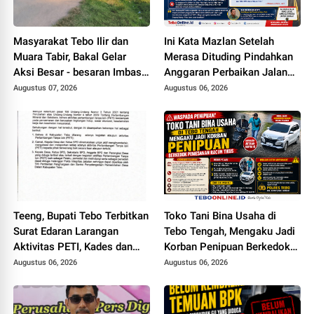
Masyarakat Tebo Ilir dan
Ini Kata Mazlan Setelah
Muara Tabir, Bakal Gelar
Merasa Dituding Pindahkan
Aksi Besar - besaran Imbas
Anggaran Perbaikan Jalan
Jalan Simpang Betung -
Simpang Betung - Pintas ke
Augustus 07, 2026
Augustus 06, 2026
Pintas Tak Dianggarkan di
Jalan Padang Lamo
2027
Teeng, Bupati Tebo Terbitkan
Toko Tani Bina Usaha di
Surat Edaran Larangan
Tebo Tengah, Mengaku Jadi
Aktivitas PETI, Kades dan
Korban Penipuan Berkedok
Perangkat Desa Yang
Pemesanan Racun Tikus
Augustus 06, 2026
Augustus 06, 2026
Terlibat Bakal Disanksi