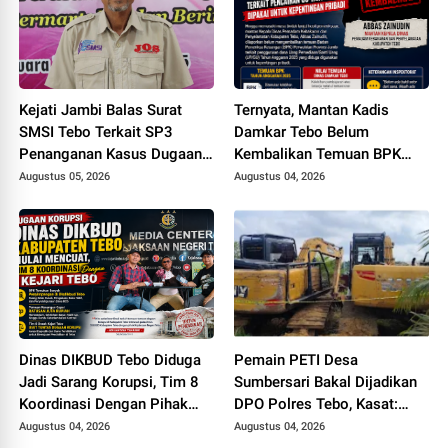
Kejati Jambi Balas Surat
Ternyata, Mantan Kadis
SMSI Tebo Terkait SP3
Damkar Tebo Belum
Penanganan Kasus Dugaan
Kembalikan Temuan BPK
Korupsi di DPUPR Tebo Rp
Terkait Pencairan GU yang
Augustus 05, 2026
Augustus 04, 2026
2,1 M
Diduga Dipakai untuk
Kepentingan Pribadi
Dinas DIKBUD Tebo Diduga
Pemain PETI Desa
Jadi Sarang Korupsi, Tim 8
Sumbersari Bakal Dijadikan
Koordinasi Dengan Pihak
DPO Polres Tebo, Kasat:
Kejari Tebo
Karena Tak Pernah Penuhi
Augustus 04, 2026
Augustus 04, 2026
Panggilan