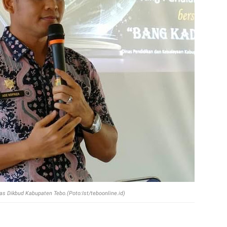
nas Dikbud Kabupaten Tebo.(Poto:Ist/teboonline.id)