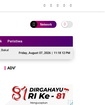
Network
ik
Peristiwa
si Besar - besaran Imbas Jalan Simpang Betung - Pintas Tak Dianggarkan di 202
Friday
,
August
07
,
2026
|
11:18 14 PM
ADV'