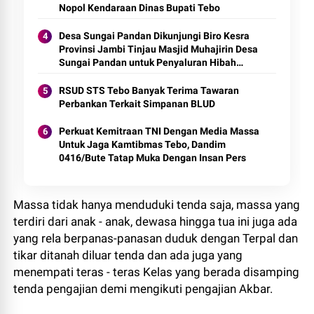
Nopol Kendaraan Dinas Bupati Tebo
Desa Sungai Pandan Dikunjungi Biro Kesra
Provinsi Jambi Tinjau Masjid Muhajirin Desa
Sungai Pandan untuk Penyaluran Hibah
Pemeliharaan
RSUD STS Tebo Banyak Terima Tawaran
Perbankan Terkait Simpanan BLUD
Perkuat Kemitraan TNI Dengan Media Massa
Untuk Jaga Kamtibmas Tebo, Dandim
0416/Bute Tatap Muka Dengan Insan Pers
Massa tidak hanya menduduki tenda saja, massa yang
terdiri dari anak - anak, dewasa hingga tua ini juga ada
yang rela berpanas-panasan duduk dengan Terpal dan
tikar ditanah diluar tenda dan ada juga yang
menempati teras - teras Kelas yang berada disamping
tenda pengajian demi mengikuti pengajian Akbar.