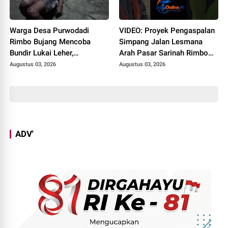
Warga Desa Purwodadi
VIDEO: Proyek Pengaspalan
Rimbo Bujang Mencoba
Simpang Jalan Lesmana
Bundir Lukai Leher,
Arah Pasar Sarinah Rimbo
Sebelumnya Pernah Potong
Bujang Sedot Anggaran Rp
Augustus 03, 2026
Augustus 03, 2026
Alat Kelamin Sendiri
6,4 M, Mulai Dikerjakan
ADV'