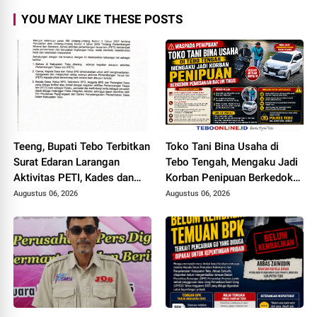
YOU MAY LIKE THESE POSTS
Teeng, Bupati Tebo Terbitkan
Toko Tani Bina Usaha di
Surat Edaran Larangan
Tebo Tengah, Mengaku Jadi
Aktivitas PETI, Kades dan
Korban Penipuan Berkedok
Perangkat Desa Yang
Pemesanan Racun Tikus
Augustus 06, 2026
Augustus 06, 2026
Terlibat Bakal Disanksi