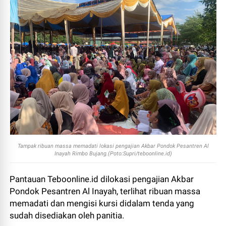
Tampak ribuan massa memadati lokasi pengajian Akbar Pondok Pesantren Al
Inayah Rimbo Bujang.(Poto:Supri/teboonline.id)
Pantauan Teboonline.id dilokasi pengajian Akbar
Pondok Pesantren Al Inayah, terlihat ribuan massa
memadati dan mengisi kursi didalam tenda yang
sudah disediakan oleh panitia.