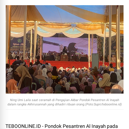
Ning Umi Laila saat ceramah di Pengajian Akbar Pondok Pesantren Al Inayah
dalam rangka Akhirusannah yang dihadiri ribuan orang.(Poto:Supri/teboonline.id)
TEBOONLINE.ID - Pondok Pesantren Al Inayah pada