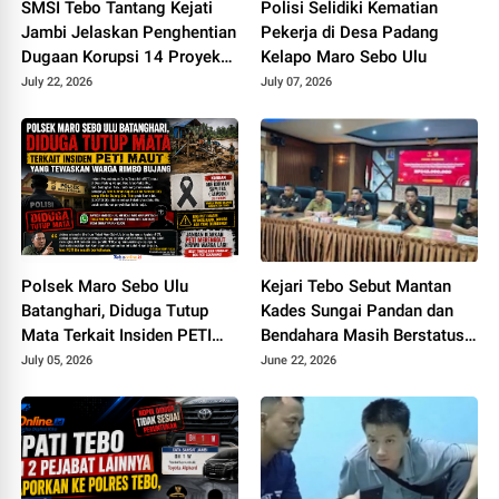
SMSI Tebo Tantang Kejati
Polisi Selidiki Kematian
Jambi Jelaskan Penghentian
Pekerja di Desa Padang
Dugaan Korupsi 14 Proyek
Kelapo Maro Sebo Ulu
DPUPR Tebo
July 22, 2026
July 07, 2026
Polsek Maro Sebo Ulu
Kejari Tebo Sebut Mantan
Batanghari, Diduga Tutup
Kades Sungai Pandan dan
Mata Terkait Insiden PETI
Bendahara Masih Berstatus
Maut Yang Tewaskan Warga
Saksi, Padahal Sudah Sita Rp
July 05, 2026
June 22, 2026
Rimbo Bujang
245 Juta