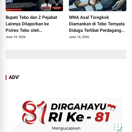
Bupati Tebo dan 2 Pejabat
WNA Asal Tiongkok
Lainnya Dilaporkan ke
Diamankan di Tebo Ternyata
Polres Tebo oleh
Diduga Terlibat Perdagangan
Masyarakatnya, Ada Apa
Orang, Datang ke Tebo
June 19, 2026
June 14, 2026
Perantara Teman
Perempuannya
ADV'