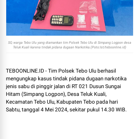
SO, warga Tebo Ulu yang diamankan tim Polsek Tebo Ulu di Simpang Logpon desa
Teluk Kuali karena tindak pidana dugaan Narkotika.(Poto:Ist/teboonline.id)
TEBOONLINE.ID - Tim Polsek Tebo Ulu berhasil
mengungkap kasus tindak pidana dugaan narkotika
jenis sabu di pinggir jalan di RT 021 Dusun Sungai
Hitam (Simpang Logpon), Desa Teluk Kuali,
Kecamatan Tebo Ulu, Kabupaten Tebo pada hari
Sabtu, tanggal 4 Mei 2024, sekitar pukul 14.30 WIB.