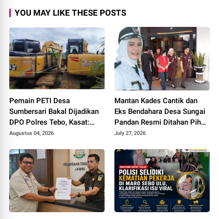
YOU MAY LIKE THESE POSTS
Pemain PETI Desa
Mantan Kades Cantik dan
Sumbersari Bakal Dijadikan
Eks Bendahara Desa Sungai
DPO Polres Tebo, Kasat:
Pandan Resmi Ditahan Pihak
Karena Tak Pernah Penuhi
Kejari Tebo Terkait Dugaan
Augustus 04, 2026
July 27, 2026
Panggilan
Korupsi APBDes