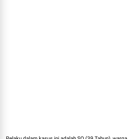
Pelaku dalam kasus ini adalah SO (39 Tahun), warga