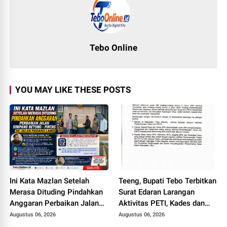
Tebo Online
YOU MAY LIKE THESE POSTS
Ini Kata Mazlan Setelah
Teeng, Bupati Tebo Terbitkan
Merasa Dituding Pindahkan
Surat Edaran Larangan
Anggaran Perbaikan Jalan
Aktivitas PETI, Kades dan
Simpang Betung - Pintas ke
Perangkat Desa Yang
Augustus 06, 2026
Augustus 06, 2026
Jalan Padang Lamo
Terlibat Bakal Disanksi