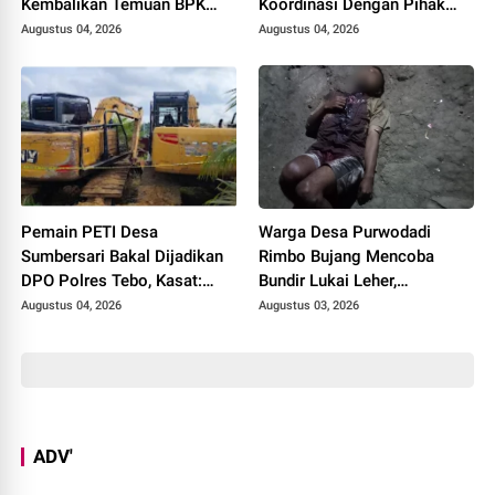
Kembalikan Temuan BPK
Koordinasi Dengan Pihak
Terkait Pencairan GU yang
Kejari Tebo
Augustus 04, 2026
Augustus 04, 2026
Diduga Dipakai untuk
Kepentingan Pribadi
Pemain PETI Desa
Warga Desa Purwodadi
Sumbersari Bakal Dijadikan
Rimbo Bujang Mencoba
DPO Polres Tebo, Kasat:
Bundir Lukai Leher,
Karena Tak Pernah Penuhi
Sebelumnya Pernah Potong
Augustus 04, 2026
Augustus 03, 2026
Panggilan
Alat Kelamin Sendiri
ADV'