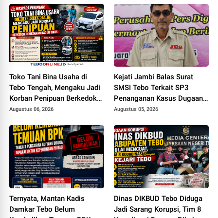
Toko Tani Bina Usaha di
Kejati Jambi Balas Surat
Tebo Tengah, Mengaku Jadi
SMSI Tebo Terkait SP3
Korban Penipuan Berkedok
Penanganan Kasus Dugaan
Pemesanan Racun Tikus
Korupsi di DPUPR Tebo Rp
Augustus 06, 2026
Augustus 05, 2026
2,1 M
Ternyata, Mantan Kadis
Dinas DIKBUD Tebo Diduga
Damkar Tebo Belum
Jadi Sarang Korupsi, Tim 8