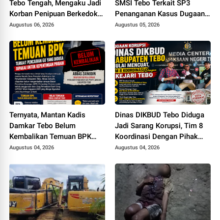
Tebo Tengah, Mengaku Jadi
SMSI Tebo Terkait SP3
Korban Penipuan Berkedok
Penanganan Kasus Dugaan
Pemesanan Racun Tikus
Korupsi di DPUPR Tebo Rp
Augustus 06, 2026
Augustus 05, 2026
2,1 M
Ternyata, Mantan Kadis
Dinas DIKBUD Tebo Diduga
Damkar Tebo Belum
Jadi Sarang Korupsi, Tim 8
Kembalikan Temuan BPK
Koordinasi Dengan Pihak
Terkait Pencairan GU yang
Kejari Tebo
Augustus 04, 2026
Augustus 04, 2026
Diduga Dipakai untuk
Kepentingan Pribadi