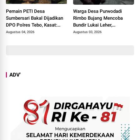
Pemain PETI Desa
Warga Desa Purwodadi
Sumbersari Bakal Dijadikan
Rimbo Bujang Mencoba
DPO Polres Tebo, Kasat:
Bundir Lukai Leher,
Karena Tak Pernah Penuhi
Sebelumnya Pernah Potong
Augustus 04, 2026
Augustus 03, 2026
Panggilan
Alat Kelamin Sendiri
ADV'