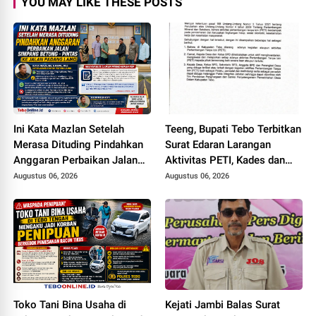
YOU MAY LIKE THESE POSTS
Ini Kata Mazlan Setelah
Teeng, Bupati Tebo Terbitkan
Merasa Dituding Pindahkan
Surat Edaran Larangan
Anggaran Perbaikan Jalan
Aktivitas PETI, Kades dan
Simpang Betung - Pintas ke
Perangkat Desa Yang
Augustus 06, 2026
Augustus 06, 2026
Jalan Padang Lamo
Terlibat Bakal Disanksi
Toko Tani Bina Usaha di
Kejati Jambi Balas Surat