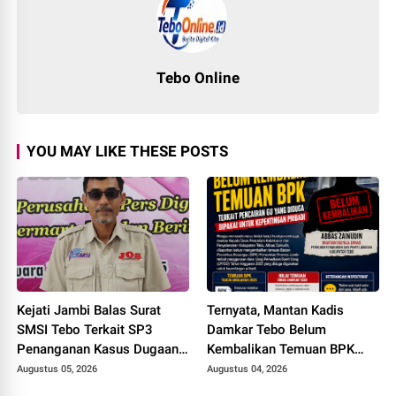
Tebo Online
YOU MAY LIKE THESE POSTS
Kejati Jambi Balas Surat
Ternyata, Mantan Kadis
SMSI Tebo Terkait SP3
Damkar Tebo Belum
Penanganan Kasus Dugaan
Kembalikan Temuan BPK
Korupsi di DPUPR Tebo Rp
Terkait Pencairan GU yang
Augustus 05, 2026
Augustus 04, 2026
2,1 M
Diduga Dipakai untuk