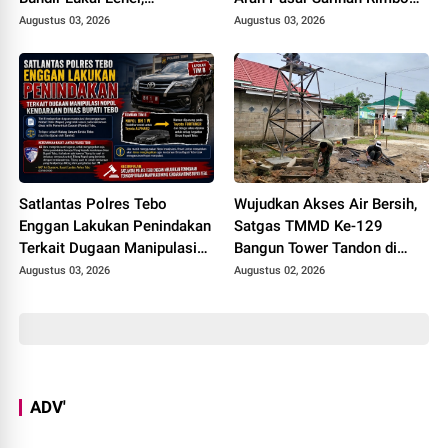
Sebelumnya Pernah Potong
Bujang Sedot Anggaran Rp
Augustus 03, 2026
Augustus 03, 2026
Alat Kelamin Sendiri
6,4 M, Mulai Dikerjakan
Satlantas Polres Tebo
Wujudkan Akses Air Bersih,
Enggan Lakukan Penindakan
Satgas TMMD Ke-129
Terkait Dugaan Manipulasi
Bangun Tower Tandon di
Nopol Kendaraan Dinas
Desa Tanjung Agung
Augustus 03, 2026
Augustus 02, 2026
Bupati Tebo
ADV'