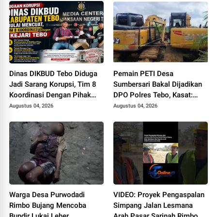
Kepentingan Pribadi
Dinas DIKBUD Tebo Diduga
Pemain PETI Desa
Jadi Sarang Korupsi, Tim 8
Sumbersari Bakal Dijadikan
Koordinasi Dengan Pihak
DPO Polres Tebo, Kasat:
Kejari Tebo
Karena Tak Pernah Penuhi
Augustus 04, 2026
Augustus 04, 2026
Panggilan
Warga Desa Purwodadi
VIDEO: Proyek Pengaspalan
Rimbo Bujang Mencoba
Simpang Jalan Lesmana
Bundir Lukai Leher,
Arah Pasar Sarinah Rimbo