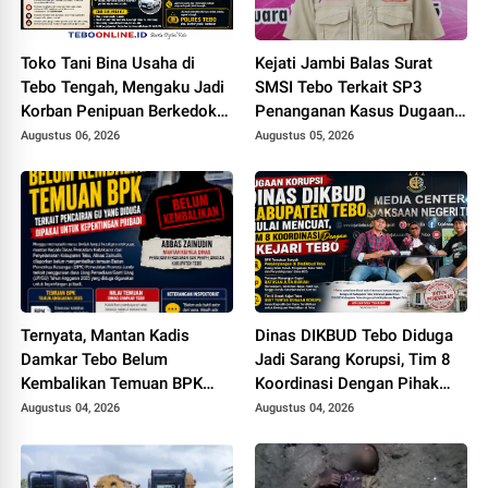
Toko Tani Bina Usaha di
Kejati Jambi Balas Surat
Tebo Tengah, Mengaku Jadi
SMSI Tebo Terkait SP3
Korban Penipuan Berkedok
Penanganan Kasus Dugaan
Pemesanan Racun Tikus
Korupsi di DPUPR Tebo Rp
Augustus 06, 2026
Augustus 05, 2026
2,1 M
Ternyata, Mantan Kadis
Dinas DIKBUD Tebo Diduga
Damkar Tebo Belum
Jadi Sarang Korupsi, Tim 8
Kembalikan Temuan BPK
Koordinasi Dengan Pihak
Terkait Pencairan GU yang
Kejari Tebo
Augustus 04, 2026
Augustus 04, 2026
Diduga Dipakai untuk
Kepentingan Pribadi