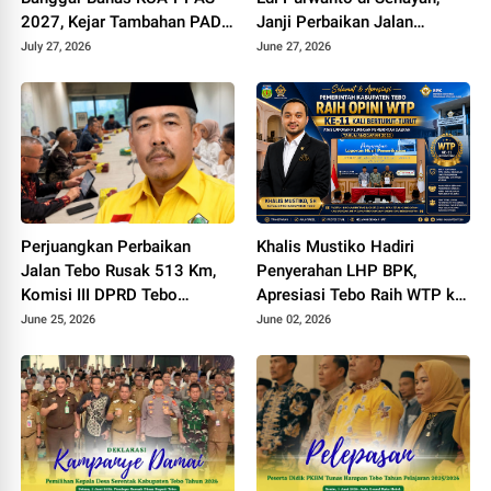
2027, Kejar Tambahan PAD
Janji Perbaikan Jalan
dan DBH Sawit
Padang lamo Rp70 Miliar
July 27, 2026
June 27, 2026
dengan Dana Inpres
Perjuangkan Perbaikan
Khalis Mustiko Hadiri
Jalan Tebo Rusak 513 Km,
Penyerahan LHP BPK,
Komisi III DPRD Tebo
Apresiasi Tebo Raih WTP ke
Datangi Kemen PU
11
June 25, 2026
June 02, 2026