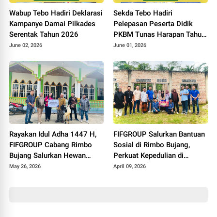
Wabup Tebo Hadiri Deklarasi
Sekda Tebo Hadiri
Kampanye Damai Pilkades
Pelepasan Peserta Didik
Serentak Tahun 2026
PKBM Tunas Harapan Tahun
Pelajaran 2025 - 2026
June 02, 2026
June 01, 2026
Rayakan Idul Adha 1447 H,
FIFGROUP Salurkan Bantuan
FIFGROUP Cabang Rimbo
Sosial di Rimbo Bujang,
Bujang Salurkan Hewan
Perkuat Kepedulian di
Kurban di Masjid Jami Al-
Momen Halal Bihalal
May 26, 2026
April 09, 2026
Istiqomah