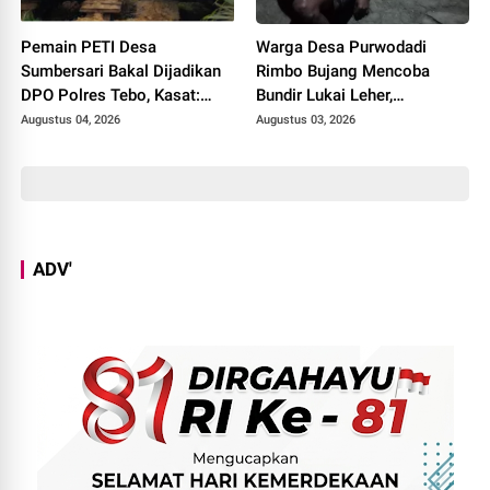
Pemain PETI Desa
Warga Desa Purwodadi
Sumbersari Bakal Dijadikan
Rimbo Bujang Mencoba
DPO Polres Tebo, Kasat:
Bundir Lukai Leher,
Karena Tak Pernah Penuhi
Sebelumnya Pernah Potong
Augustus 04, 2026
Augustus 03, 2026
Panggilan
Alat Kelamin Sendiri
ADV'