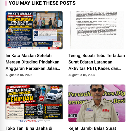
YOU MAY LIKE THESE POSTS
Ini Kata Mazlan Setelah
Teeng, Bupati Tebo Terbitkan
Merasa Dituding Pindahkan
Surat Edaran Larangan
Anggaran Perbaikan Jalan
Aktivitas PETI, Kades dan
Simpang Betung - Pintas ke
Perangkat Desa Yang
Augustus 06, 2026
Augustus 06, 2026
Jalan Padang Lamo
Terlibat Bakal Disanksi
Toko Tani Bina Usaha di
Kejati Jambi Balas Surat