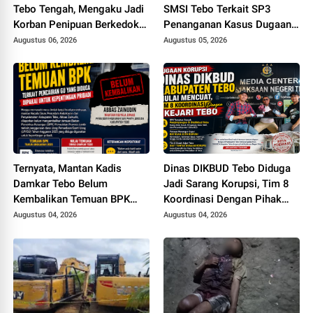
Tebo Tengah, Mengaku Jadi
SMSI Tebo Terkait SP3
Korban Penipuan Berkedok
Penanganan Kasus Dugaan
Pemesanan Racun Tikus
Korupsi di DPUPR Tebo Rp
Augustus 06, 2026
Augustus 05, 2026
2,1 M
Ternyata, Mantan Kadis
Dinas DIKBUD Tebo Diduga
Damkar Tebo Belum
Jadi Sarang Korupsi, Tim 8
Kembalikan Temuan BPK
Koordinasi Dengan Pihak
Terkait Pencairan GU yang
Kejari Tebo
Augustus 04, 2026
Augustus 04, 2026
Diduga Dipakai untuk
Kepentingan Pribadi