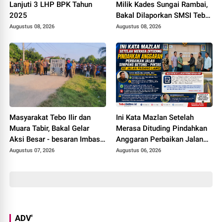
Lanjuti 3 LHP BPK Tahun
Milik Kades Sungai Rambai,
2025
Bakal Dilaporkan SMSI Tebo
ke Polisi Terkait UU ITE
Augustus 08, 2026
Augustus 08, 2026
Masyarakat Tebo Ilir dan
Ini Kata Mazlan Setelah
Muara Tabir, Bakal Gelar
Merasa Dituding Pindahkan
Aksi Besar - besaran Imbas
Anggaran Perbaikan Jalan
Jalan Simpang Betung -
Simpang Betung - Pintas ke
Augustus 07, 2026
Augustus 06, 2026
Pintas Tak Dianggarkan di
Jalan Padang Lamo
2027
ADV'