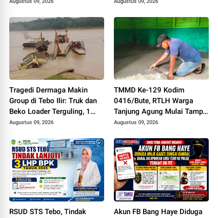
Makin Group, 1 MD
Augustus 09, 2026
Augustus 09, 2026
Tragedi Dermaga Makin
TMMD Ke-129 Kodim
Group di Tebo Ilir: Truk dan
0416/Bute, RTLH Warga
Beko Loader Terguling, 1
Tanjung Agung Mulai Tampil
Karyawan MD
Lebih Rapi dan Layak Huni
Augustus 09, 2026
Augustus 09, 2026
RSUD STS Tebo, Tindak
Akun FB Bang Haye Diduga