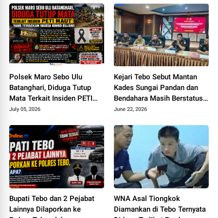
Polsek Maro Sebo Ulu
Kejari Tebo Sebut Mantan
Batanghari, Diduga Tutup
Kades Sungai Pandan dan
Mata Terkait Insiden PETI
Bendahara Masih Berstatus
Maut Yang Tewaskan Warga
Saksi, Padahal Sudah Sita Rp
July 05, 2026
June 22, 2026
Rimbo Bujang
245 Juta
Bupati Tebo dan 2 Pejabat
WNA Asal Tiongkok
Lainnya Dilaporkan ke
Diamankan di Tebo Ternyata