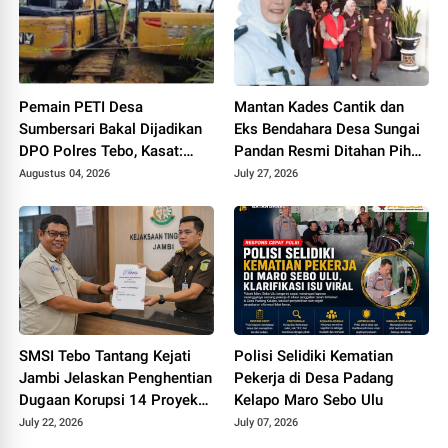
Pemain PETI Desa
Mantan Kades Cantik dan
Sumbersari Bakal Dijadikan
Eks Bendahara Desa Sungai
DPO Polres Tebo, Kasat:
Pandan Resmi Ditahan Pihak
Karena Tak Pernah Penuhi
Kejari Tebo Terkait Dugaan
Augustus 04, 2026
July 27, 2026
Panggilan
Korupsi APBDes
SMSI Tebo Tantang Kejati
Polisi Selidiki Kematian
Jambi Jelaskan Penghentian
Pekerja di Desa Padang
Dugaan Korupsi 14 Proyek
Kelapo Maro Sebo Ulu
DPUPR Tebo
July 22, 2026
July 07, 2026