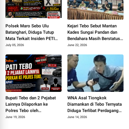
Polsek Maro Sebo Ulu
Kejari Tebo Sebut Mantan
Batanghari, Diduga Tutup
Kades Sungai Pandan dan
Mata Terkait Insiden PETI
Bendahara Masih Berstatus
Maut Yang Tewaskan Warga
Saksi, Padahal Sudah Sita Rp
July 05, 2026
June 22, 2026
Rimbo Bujang
245 Juta
Bupati Tebo dan 2 Pejabat
WNA Asal Tiongkok
Lainnya Dilaporkan ke
Diamankan di Tebo Ternyata
Polres Tebo oleh
Diduga Terlibat Perdagangan
Masyarakatnya, Ada Apa
Orang, Datang ke Tebo
June 19, 2026
June 14, 2026
Perantara Teman