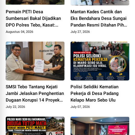
Pemain PETI Desa
Mantan Kades Cantik dan
Sumbersari Bakal Dijadikan
Eks Bendahara Desa Sungai
DPO Polres Tebo, Kasat:
Pandan Resmi Ditahan Pihak
Karena Tak Pernah Penuhi
Kejari Tebo Terkait Dugaan
Augustus 04, 2026
July 27, 2026
Panggilan
Korupsi APBDes
SMSI Tebo Tantang Kejati
Polisi Selidiki Kematian
Jambi Jelaskan Penghentian
Pekerja di Desa Padang
Dugaan Korupsi 14 Proyek
Kelapo Maro Sebo Ulu
DPUPR Tebo
July 22, 2026
July 07, 2026