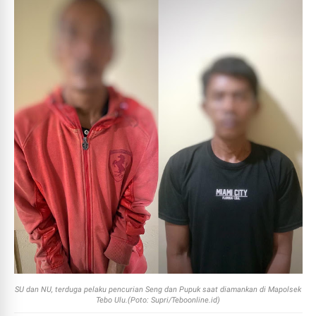
SU dan NU, terduga pelaku pencurian Seng dan Pupuk saat diamankan di Mapolsek
Tebo Ulu.(Poto: Supri/Teboonline.id)