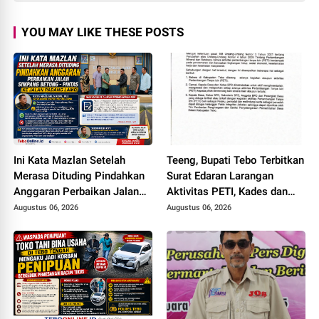
YOU MAY LIKE THESE POSTS
Ini Kata Mazlan Setelah
Teeng, Bupati Tebo Terbitkan
Merasa Dituding Pindahkan
Surat Edaran Larangan
Anggaran Perbaikan Jalan
Aktivitas PETI, Kades dan
Simpang Betung - Pintas ke
Perangkat Desa Yang
Augustus 06, 2026
Augustus 06, 2026
Jalan Padang Lamo
Terlibat Bakal Disanksi