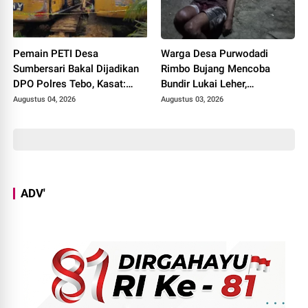
Pemain PETI Desa
Warga Desa Purwodadi
Sumbersari Bakal Dijadikan
Rimbo Bujang Mencoba
DPO Polres Tebo, Kasat:
Bundir Lukai Leher,
Karena Tak Pernah Penuhi
Sebelumnya Pernah Potong
Augustus 04, 2026
Augustus 03, 2026
Panggilan
Alat Kelamin Sendiri
ADV'