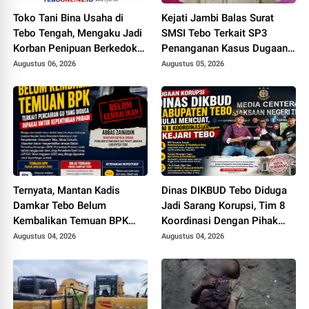
Toko Tani Bina Usaha di
Kejati Jambi Balas Surat
Tebo Tengah, Mengaku Jadi
SMSI Tebo Terkait SP3
Korban Penipuan Berkedok
Penanganan Kasus Dugaan
Pemesanan Racun Tikus
Korupsi di DPUPR Tebo Rp
Augustus 06, 2026
Augustus 05, 2026
2,1 M
Ternyata, Mantan Kadis
Dinas DIKBUD Tebo Diduga
Damkar Tebo Belum
Jadi Sarang Korupsi, Tim 8
Kembalikan Temuan BPK
Koordinasi Dengan Pihak
Terkait Pencairan GU yang
Kejari Tebo
Augustus 04, 2026
Augustus 04, 2026
Diduga Dipakai untuk
Kepentingan Pribadi