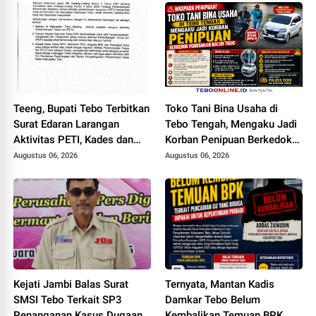
Teeng, Bupati Tebo Terbitkan
Toko Tani Bina Usaha di
Surat Edaran Larangan
Tebo Tengah, Mengaku Jadi
Aktivitas PETI, Kades dan
Korban Penipuan Berkedok
Perangkat Desa Yang
Pemesanan Racun Tikus
Augustus 06, 2026
Augustus 06, 2026
Terlibat Bakal Disanksi
Kejati Jambi Balas Surat
Ternyata, Mantan Kadis
SMSI Tebo Terkait SP3
Damkar Tebo Belum
Penanganan Kasus Dugaan
Kembalikan Temuan BPK