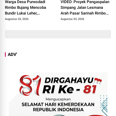
Warga Desa Purwodadi
VIDEO: Proyek Pengaspalan
Rimbo Bujang Mencoba
Simpang Jalan Lesmana
Bundir Lukai Leher,
Arah Pasar Sarinah Rimbo
Sebelumnya Pernah Potong
Bujang Sedot Anggaran Rp
Augustus 03, 2026
Augustus 03, 2026
Alat Kelamin Sendiri
6,4 M, Mulai Dikerjakan
ADV'