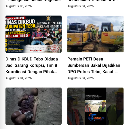
Korupsi di DPUPR Tebo Rp
Terkait Pencairan GU yang
Augustus 05, 2026
Augustus 04, 2026
2,1 M
Diduga Dipakai untuk
Kepentingan Pribadi
Dinas DIKBUD Tebo Diduga
Pemain PETI Desa
Jadi Sarang Korupsi, Tim 8
Sumbersari Bakal Dijadikan
Koordinasi Dengan Pihak
DPO Polres Tebo, Kasat:
Kejari Tebo
Karena Tak Pernah Penuhi
Augustus 04, 2026
Augustus 04, 2026
Panggilan