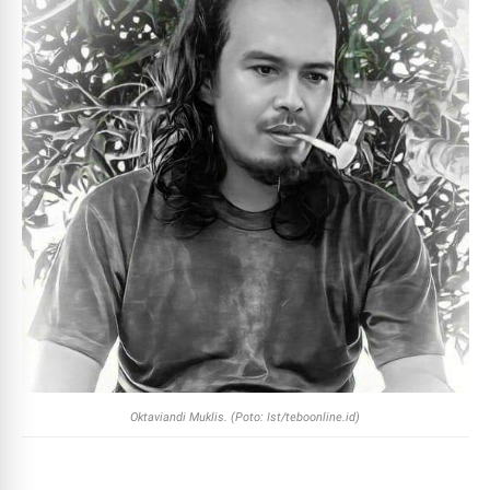
Oktaviandi Muklis. (Poto: Ist/teboonline.id)