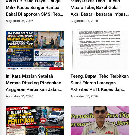
Akun FB Bang Haye Diduga
Masyarakat Tebo Ilir dan
Milik Kades Sungai Rambai,
Muara Tabir, Bakal Gelar
Bakal Dilaporkan SMSI Tebo
Aksi Besar - besaran Imbas
ke Polisi Terkait UU ITE
Jalan Simpang Betung -
Augustus 08, 2026
Augustus 07, 2026
Pintas Tak Dianggarkan di
2027
Ini Kata Mazlan Setelah
Teeng, Bupati Tebo Terbitkan
Merasa Dituding Pindahkan
Surat Edaran Larangan
Anggaran Perbaikan Jalan
Aktivitas PETI, Kades dan
Simpang Betung - Pintas ke
Perangkat Desa Yang
Augustus 06, 2026
Augustus 06, 2026
Jalan Padang Lamo
Terlibat Bakal Disanksi