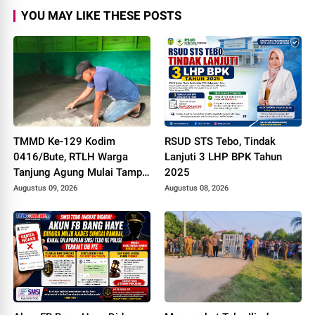
YOU MAY LIKE THESE POSTS
TMMD Ke-129 Kodim
RSUD STS Tebo, Tindak
0416/Bute, RTLH Warga
Lanjuti 3 LHP BPK Tahun
Tanjung Agung Mulai Tampil
2025
Lebih Rapi dan Layak Huni
Augustus 09, 2026
Augustus 08, 2026