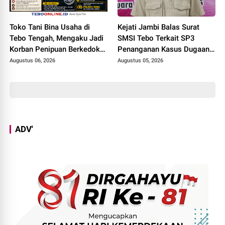
Toko Tani Bina Usaha di
Kejati Jambi Balas Surat
Tebo Tengah, Mengaku Jadi
SMSI Tebo Terkait SP3
Korban Penipuan Berkedok
Penanganan Kasus Dugaan
Pemesanan Racun Tikus
Korupsi di DPUPR Tebo Rp
Augustus 06, 2026
Augustus 05, 2026
2,1 M
ADV'