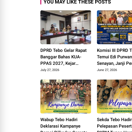
YOU MAY LIKE THESE POSTS
DPRD Tebo Gelar Rapat
Komisi III DPRD 
Banggar Bahas KUA-
Temui Edi Purwan
PPAS 2027, Kejar
Senayan, Janji Pe
Tambahan PAD dan DBH
Jalan Padang la
July 27, 2026
June 27, 2026
Sawit
Miliar dengan Da
Inpres
Wabup Tebo Hadiri
Sekda Tebo Hadir
Deklarasi Kampanye
Pelepasan Pesert