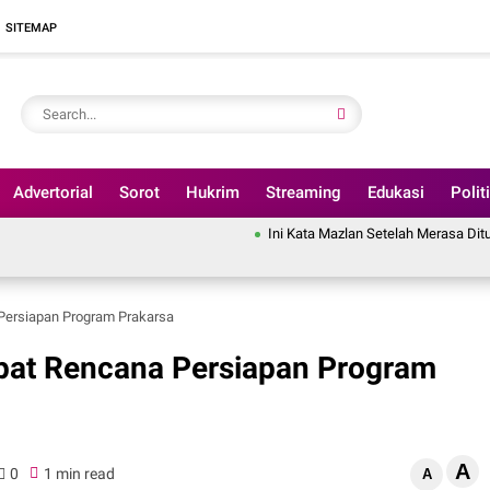
SITEMAP
Advertorial
Sorot
Hukrim
Streaming
Edukasi
Polit
Ini Kata Mazlan Setelah Merasa Dituding Pindahka
 Persiapan Program Prakarsa
apat Rencana Persiapan Program
A
0
1 min read
A