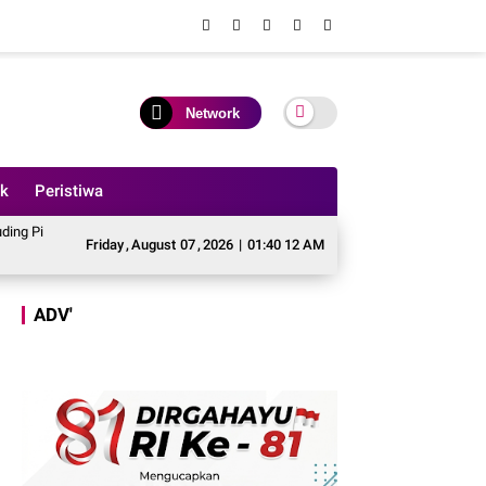
Network
ik
Peristiwa
n Anggaran Perbaikan Jalan Simpang Betung - Pintas ke Jalan Padang Lamo
Friday
,
August
07
,
2026
|
01:40 14 AM
ADV'