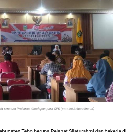
it rencana Prakarsa dihadapan para OPD.(poto:Ist/teboonline.id)
bupaten Tebo berupa Pejabat Silaturahmi dan bekerja di