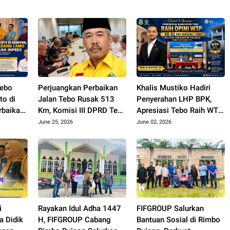
Tebo
Perjuangkan Perbaikan
Khalis Mustiko Hadiri
to di
Jalan Tebo Rusak 513
Penyerahan LHP BPK,
rbaikan
Km, Komisi III DPRD Tebo
Apresiasi Tebo Raih WTP
mo Rp70
Datangi Kemen PU
ke 11
June 25, 2026
June 02, 2026
na
i
Rayakan Idul Adha 1447
FIFGROUP Salurkan
a Didik
H, FIFGROUP Cabang
Bantuan Sosial di Rimbo