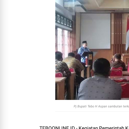
Pj Bupati Tebo H Aspan sambutan terka
TEBOONLINE.ID - Kegiatan Pemerintah Ka