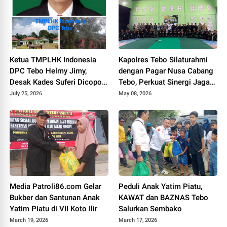
Ketua TMPLHK Indonesia
Kapolres Tebo Silaturahmi
DPC Tebo Helmy Jimy,
dengan Pagar Nusa Cabang
Desak Kades Suferi Dicopot
Tebo, Perkuat Sinergi Jaga
Tidak Hormat, Pemkab Tebo
Kamtibmas
July 25, 2026
May 08, 2026
Diminta Usut Tuntas
Media Patroli86.com Gelar
Peduli Anak Yatim Piatu,
Bukber dan Santunan Anak
KAWAT dan BAZNAS Tebo
Yatim Piatu di VII Koto Ilir
Salurkan Sembako
March 19, 2026
March 17, 2026