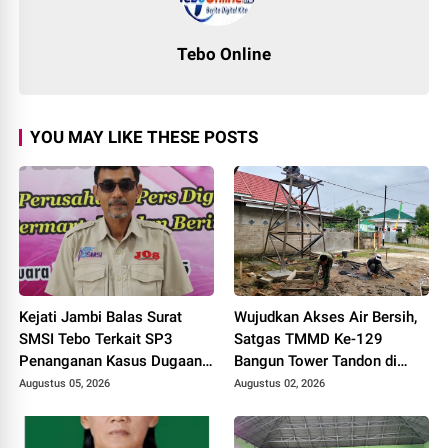
Tebo Online
YOU MAY LIKE THESE POSTS
Kejati Jambi Balas Surat
Wujudkan Akses Air Bersih,
SMSI Tebo Terkait SP3
Satgas TMMD Ke-129
Penanganan Kasus Dugaan
Bangun Tower Tandon di
Korupsi di DPUPR Tebo Rp
Desa Tanjung Agung
Augustus 05, 2026
Augustus 02, 2026
2,1 M