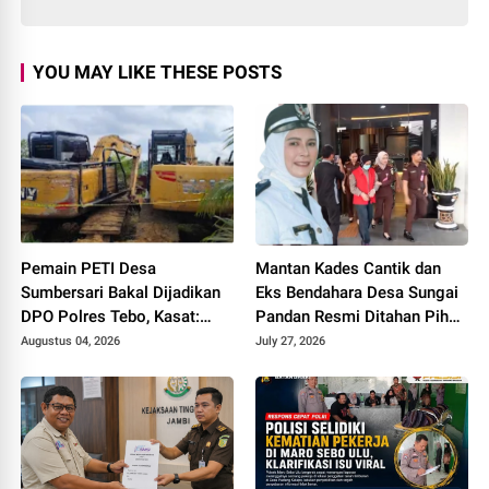
YOU MAY LIKE THESE POSTS
Pemain PETI Desa
Mantan Kades Cantik dan
Sumbersari Bakal Dijadikan
Eks Bendahara Desa Sungai
DPO Polres Tebo, Kasat:
Pandan Resmi Ditahan Pihak
Karena Tak Pernah Penuhi
Kejari Tebo Terkait Dugaan
Augustus 04, 2026
July 27, 2026
Panggilan
Korupsi APBDes