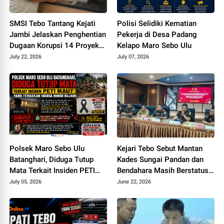
SMSI Tebo Tantang Kejati
Polisi Selidiki Kematian
Jambi Jelaskan Penghentian
Pekerja di Desa Padang
Dugaan Korupsi 14 Proyek
Kelapo Maro Sebo Ulu
DPUPR Tebo
July 22, 2026
July 07, 2026
Polsek Maro Sebo Ulu
Kejari Tebo Sebut Mantan
Batanghari, Diduga Tutup
Kades Sungai Pandan dan
Mata Terkait Insiden PETI
Bendahara Masih Berstatus
Maut Yang Tewaskan Warga
Saksi, Padahal Sudah Sita Rp
July 05, 2026
June 22, 2026
Rimbo Bujang
245 Juta