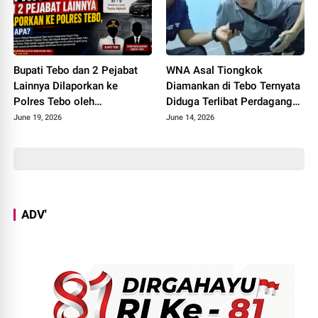
Bupati Tebo dan 2 Pejabat
WNA Asal Tiongkok
Lainnya Dilaporkan ke
Diamankan di Tebo Ternyata
Polres Tebo oleh
Diduga Terlibat Perdagangan
Masyarakatnya, Ada Apa
Orang, Datang ke Tebo
June 19, 2026
June 14, 2026
Perantara Teman
Perempuannya
ADV'